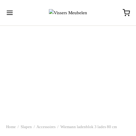
Home
/
Slapen
/
Accessoires
/
Wiemann ladenblok 3 lades 80 cm