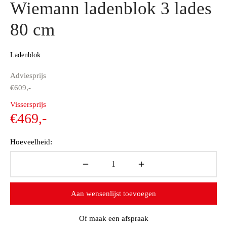
Wiemann ladenblok 3 lades
80 cm
Ladenblok
Adviesprijs
€
609,-
Oorspronkelijke
Vissersprijs
prijs was:
Huidige
€
469,-
€609,-.
prijs is:
Hoeveelheid:
€469,-.
Aan wensenlijst toevoegen
Of maak een afspraak