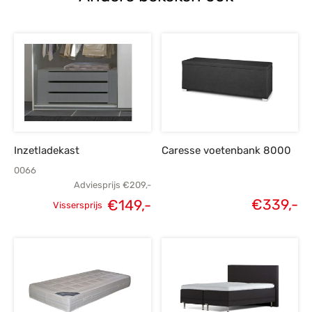
Inzetladekast
Caresse voetenbank 8000
0066
Adviesprijs
€
209,-
€
339,-
€
149,-
Vissersprijs
Oorspronkelijke
Huidige
prijs was:
prijs is:
€209,-.
€149,-.