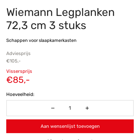
Wiemann Legplanken
s
amerbank
eubelen
table
planken
en Toonmodellen
bekleding
dex PVC
et- en montageservice
72,3 cm 3 stuks
programma’s
nmeubelen
ichting toonmodel
ett PVC
Schappen voor slaapkamerkasten
chting
Adviesprijs
ratie
€
105,-
Oorspronkelijke
Vissersprijs
modellen
prijs was:
Huidige
€
85,-
€105,-.
prijs is:
Hoeveelheid:
€85,-.
Aan wensenlijst toevoegen