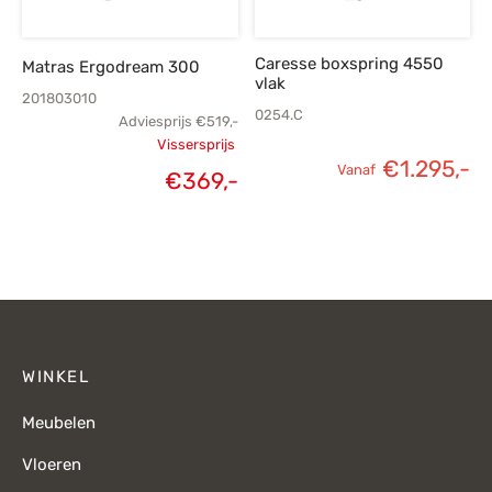
Caresse boxspring 4550
Matras Ergodream 300
vlak
201803010
0254.C
Adviesprijs
€
519,-
Vissersprijs
€
1.295,-
Oorspronkelijke
Vanaf
€
369,-
Huidige
prijs was:
prijs is:
€519,-.
€369,-.
WINKEL
Meubelen
Vloeren