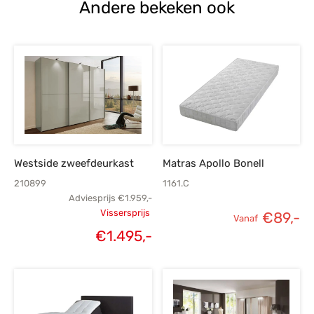
Andere bekeken ook
Westside zweefdeurkast
Matras Apollo Bonell
210899
1161.C
Adviesprijs
€
1.959,-
Vissersprijs
€
89,-
Vanaf
Oorspronkelijke
€
1.495,-
Huidige
prijs was:
prijs is:
€1.959,-.
€1.495,-.