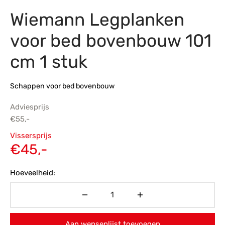
Wiemann Legplanken
s
amerbank
eubelen
table
planken
en Toonmodellen
bekleding
dex PVC
et- en montageservice
voor bed bovenbouw 101
programma’s
nmeubelen
ichting toonmodel
ett PVC
cm 1 stuk
chting
Schappen voor bed bovenbouw
ratie
Adviesprijs
modellen
€
55,-
Oorspronkelijke
Vissersprijs
prijs was:
Huidige
€
45,-
€55,-.
prijs is:
Hoeveelheid:
€45,-.
Aan wensenlijst toevoegen