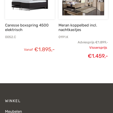
Caresse boxspring 4500
Meran koppelbed incl.
elektrisch
nachtkastjes
0052.C
0191.K
Adviesprijs
€
1.899,-
Vissersprijs
€
1.895,-
Vanaf
Oorspronk
€
1.459,-
H
prij
€1.
€1
WINKEL
Meubelen