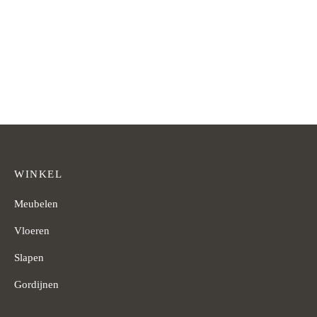
€
2.645,-
€
159,-
Vanaf
Vanaf
WINKEL
Meubelen
Vloeren
Slapen
Gordijnen