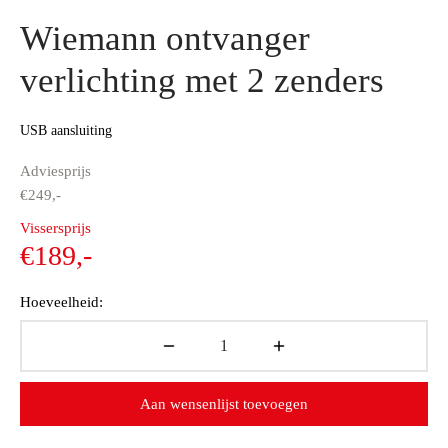
Wiemann ontvanger
verlichting met 2 zenders
USB aansluiting
Adviesprijs
€
249,-
Oorspronkelijke
Vissersprijs
prijs was:
Huidige
€
189,-
€249,-.
prijs is:
Hoeveelheid:
€189,-.
Aan wensenlijst toevoegen