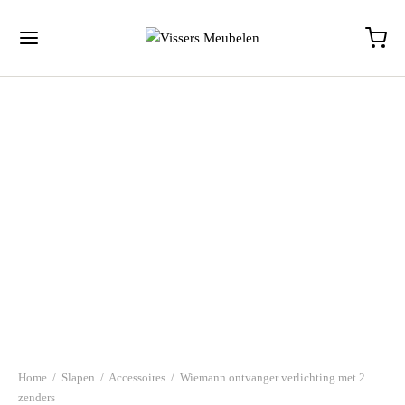
Home
/
Slapen
/
Accessoires
/
Wiemann ontvanger verlichting met 2
zenders