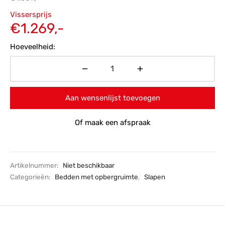
Oorspronkelijke
Vissersprijs
prijs was:
Huidige
€
1.269,-
€1.609,-.
prijs is:
Hoeveelheid:
€1.269,-.
Aan wensenlijst toevoegen
Of maak een afspraak
Artikelnummer:
Niet beschikbaar
Categorieën:
Bedden met opbergruimte
,
Slapen