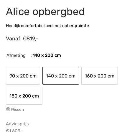
Alice opbergbed
s
amerbank
eubelen
table
planken
en Toonmodellen
bekleding
dex PVC
et- en montageservice
Heerlijk comfortabel bed met opbergruimte
programma’s
nmeubelen
ichting toonmodel
ett PVC
Vanaf
€
819,-
chting
ratie
Afmeting
: 140 x 200 cm
modellen
90 x 200 cm
140 x 200 cm
160 x 200 cm
180 x 200 cm
Wissen
Adviesprijs
€
1.609,-