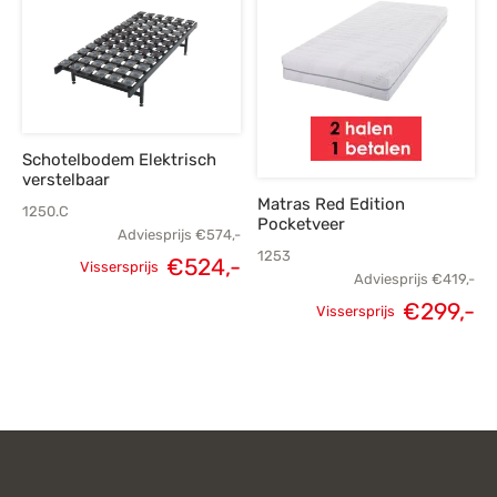
Schotelbodem Elektrisch
verstelbaar
Matras Red Edition
1250.C
Pocketveer
Adviesprijs
€
574,-
1253
Oorspronkelijke
Huidige
€
524,-
Vissersprijs
Adviesprijs
€
419,-
prijs was:
prijs is:
Oorspronkelijke
H
€
299,-
Vissersprijs
€574,-.
€524,-.
prijs was:
p
€419,-.
€