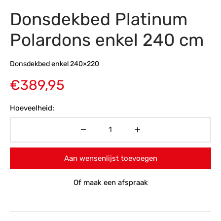
Donsdekbed Platinum
s
amerbank
eubelen
table
planken
en Toonmodellen
bekleding
dex PVC
et- en montageservice
Polardons enkel 240 cm
programma’s
nmeubelen
ichting toonmodel
ett PVC
Donsdekbed enkel 240×220
chting
€
389,95
ratie
Hoeveelheid:
modellen
Aan wensenlijst toevoegen
Of maak een afspraak