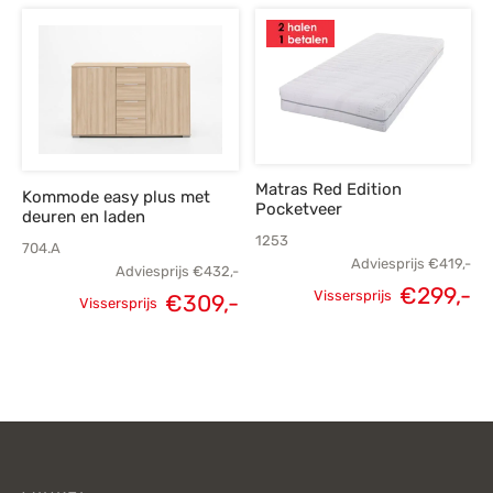
Matras Red Edition
Kommode easy plus met
Pocketveer
deuren en laden
1253
704.A
Adviesprijs
€
419,-
Adviesprijs
€
432,-
Oorspronkelijke
H
€
299,-
Vissersprijs
€
309,-
Vissersprijs
Oorspronkelijke
Huidige
prijs was:
p
prijs was:
prijs is:
€419,-.
€
€432,-.
€309,-.