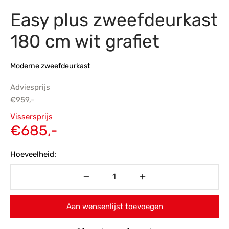
Easy plus zweefdeurkast
s
amerbank
eubelen
table
planken
en Toonmodellen
bekleding
dex PVC
et- en montageservice
180 cm wit grafiet
programma’s
nmeubelen
ichting toonmodel
ett PVC
Moderne zweefdeurkast
chting
Adviesprijs
ratie
€
959,-
Oorspronkelijke
Vissersprijs
modellen
prijs was:
Huidige
€
685,-
€959,-.
prijs is:
Hoeveelheid:
€685,-.
Aan wensenlijst toevoegen