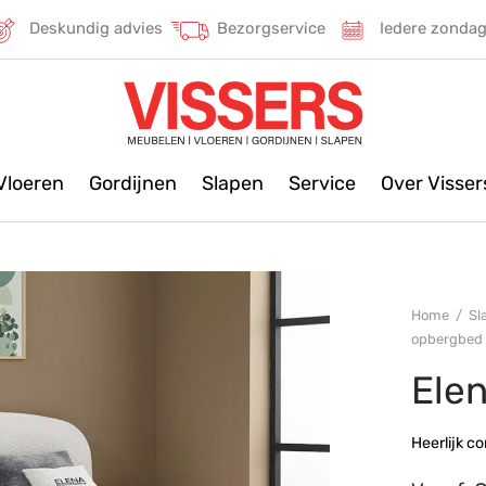
Deskundig advies
Bezorgservice
Iedere zonda
Vloeren
Gordijnen
Slapen
Service
Over Visse
Home
/
Sl
opbergbed
Ele
Heerlijk c