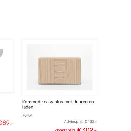
Kommode easy plus met deuren en
laden
704.A
€
89,-
Adviesprijs
€
432,-
€
309,-
Vissersprijs