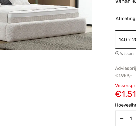
Vanaf
Afmeting
140 x 
Wissen
Adviespri
€
1.959,-
Oorsp
Visserspr
prijs
€
1.51
€1.95
Hoeveelhe