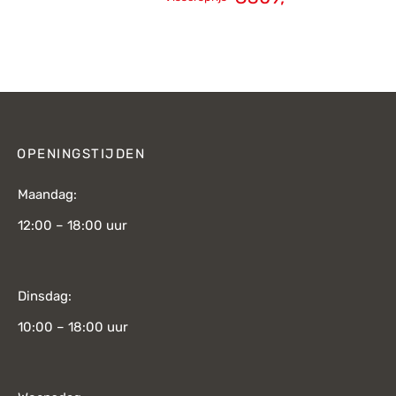
Oorspronkelijke
Huidige
prijs was:
prijs is:
€432,-.
€309,-.
OPENINGSTIJDEN
Maandag:
12:00 – 18:00 uur
Dinsdag:
10:00 – 18:00 uur