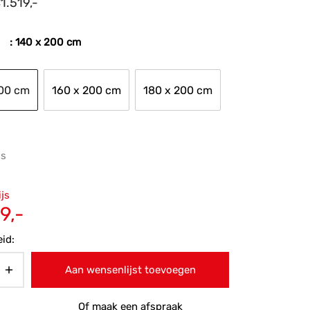
€
1.519,-
: 140 x 200 cm
200 cm
160 x 200 cm
180 x 200 cm
js
ronkelijke
ijs
 was:
Huidige
9,-
9,-.
prijs is:
id:
€1.519,-.
Aan wensenlijst toevoegen
Of maak een afspraak