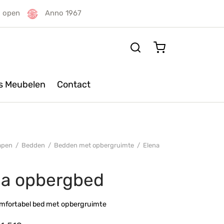
g open
Anno 1967
rs Meubelen
Contact
apen
/
Bedden
/
Bedden met opbergruimte
/
Elena
na opbergbed
omfortabel bed met opbergruimte