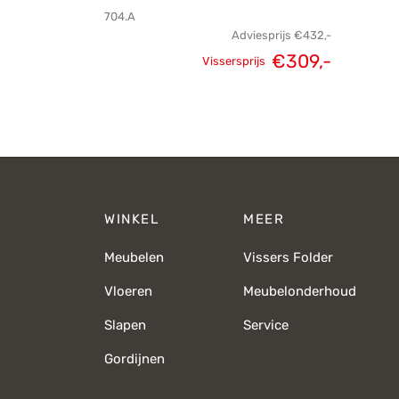
704.A
Adviesprijs
€
432,-
€
309,-
Vissersprijs
Oorspronkelijke
Huidige
prijs was:
prijs is:
€432,-.
€309,-.
WINKEL
MEER
Meubelen
Vissers Folder
Vloeren
Meubelonderhoud
Slapen
Service
Gordijnen