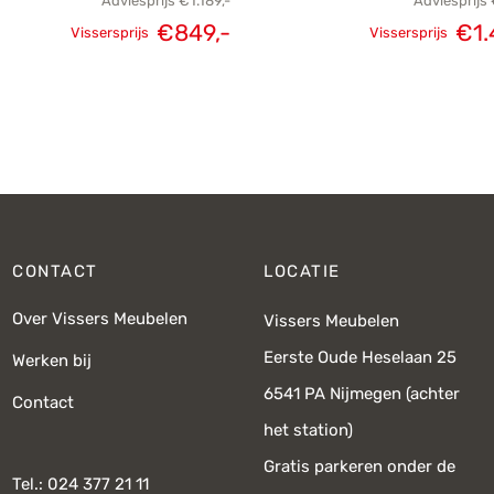
Adviesprijs
€
1.189,-
Adviesprijs
€
849,-
€
1.
Vissersprijs
Vissersprijs
Oorspronkelijke
Huidige
Oorspronkel
prijs was:
prijs is:
prijs 
€1.189,-.
€849,-.
€1.95
CONTACT
LOCATIE
Over Vissers Meubelen
Vissers Meubelen
Eerste Oude Heselaan 25
Werken bij
6541 PA Nijmegen (achter
Contact
het station)
Gratis parkeren onder de
Tel.: 024 377 21 11