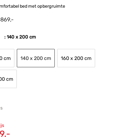
omfortabel bed met opbergruimte
€
869,-
: 140 x 200 cm
00 cm
140 x 200 cm
160 x 200 cm
200 cm
js
ronkelijke
ijs
 was:
Huidige
9,-