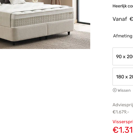
Heerlijk c
Vanaf
Afmeting
90 x 2
180 x 
Wissen
Adviespri
€
1.679,-
Oorsp
Visserspr
prijs
€
1.31