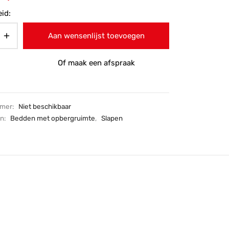
9,-.
prijs is:
id:
€1.319,-.
Aan wensenlijst toevoegen
Of maak een afspraak
mmer:
Niet beschikbaar
ën:
Bedden met opbergruimte
,
Slapen