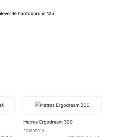
eleverde hoofdbord is 125
.
Matras Ergodream 300
201803010