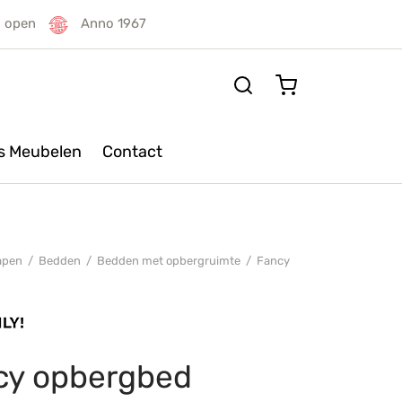
g open
Anno 1967
rs Meubelen
Contact
apen
/
Bedden
/
Bedden met opbergruimte
/
Fancy
cy opbergbed