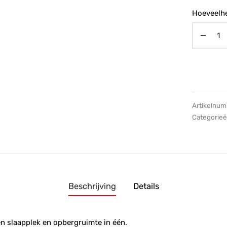
€1.67
Hoeveelhe
Artikelnu
Categorie
Beschrijving
Details
n slaapplek en opbergruimte in één.