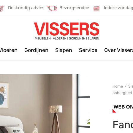
Deskundig advies
Bezorgservice
Iedere zonda
Vloeren
Gordijnen
Slapen
Service
Over Visse
Home
/
Sl
opbergbed
Fan