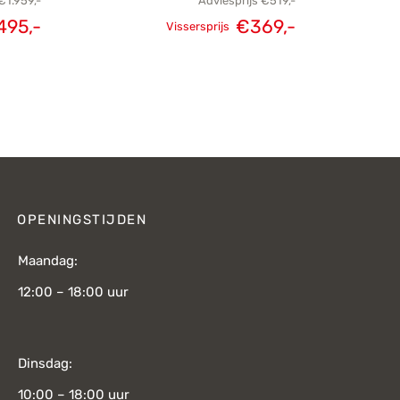
€
1.959,-
Adviesprijs
€
519,-
495,-
€
369,-
Vissersprijs
ijke
Huidige
Oorspronkelijke
Huidige
was:
prijs is:
prijs was:
prijs is:
9,-.
€1.495,-.
€519,-.
€369,-.
OPENINGSTIJDEN
Maandag:
12:00 – 18:00 uur
Dinsdag:
10:00 – 18:00 uur