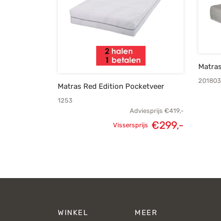
Matra
201803
Matras Red Edition Pocketveer
1253
Adviesprijs
€
419,-
Oorspronkelijke
Huidige
€
299,-
Vissersprijs
prijs was:
prijs is:
€419,-.
€299,-.
WINKEL
MEER