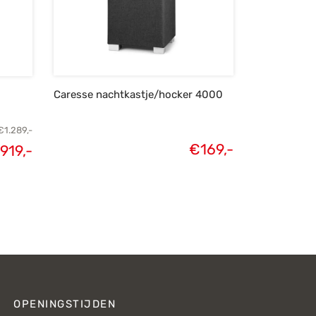
Caresse nachtkastje/hocker 4000
€
1.289,-
€
169,-
919,-
elijke
Huidige
s was:
prijs is:
289,-.
€919,-.
OPENINGSTIJDEN