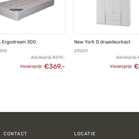
s Ergodream 300
New York D draaideurkast
010
210251
Adviesprijs
€
519,-
Adviesprijs
€
369,-
€
Vissersprijs
Vissersprijs
Oorspronkelijke
Huidige
Oorspronk
prijs was:
prijs is:
prij
€519,-.
€369,-.
€1.
CONTACT
LOCATIE