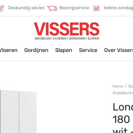
Deskundig advies
Bezorgservice
Iedere zonda
Vloeren
Gordijnen
Slapen
Service
Over Visse
Home
/
Sl
draaideurka
Lon
180
wit 