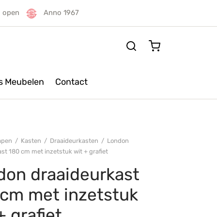
g open
Anno 1967
rs Meubelen
Contact
apen
/
Kasten
/
Draaideurkasten
/
London
st 180 cm met inzetstuk wit + grafiet
don draaideurkast
 cm met inzetstuk
+ grafiet