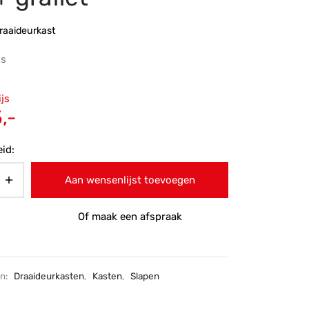
raaideurkast
js
ronkelijke
ijs
 was:
Huidige
,-
-.
prijs is:
id:
€605,-.
Aan wensenlijst toevoegen
Of maak een afspraak
ën:
Draaideurkasten
,
Kasten
,
Slapen