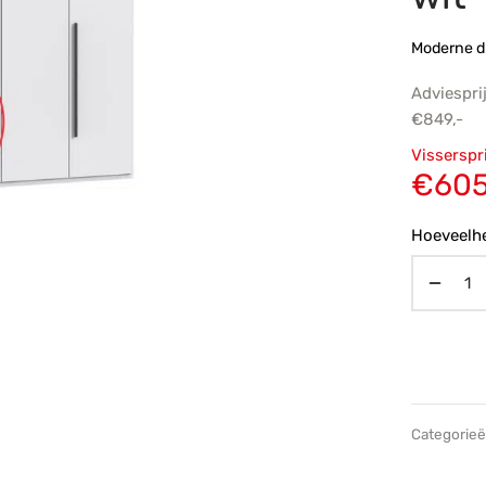
Moderne d
Adviespri
€
849,-
Oorsp
Visserspr
prijs
€
605
€849,
Hoeveelhe
Categorie