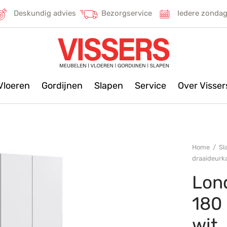
Deskundig advies
Bezorgservice
Iedere zonda
Vloeren
Gordijnen
Slapen
Service
Over Visse
Home
/
Sl
draaideurk
Lon
180
wit