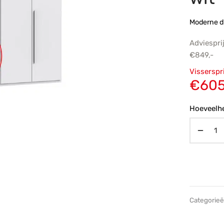
Moderne d
Adviespri
€
849,-
Oorsp
Visserspr
prijs
€
605
€849,
Hoeveelhe
Categorie