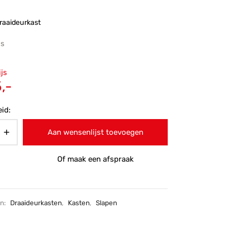
raaideurkast
js
ronkelijke
ijs
 was:
Huidige
,-
-.
prijs is:
id:
€605,-.
Aan wensenlijst toevoegen
Of maak een afspraak
ën:
Draaideurkasten
,
Kasten
,
Slapen