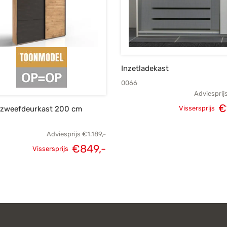
Inzetladekast
0066
Adviesprij
€
 zweefdeurkast 200 cm
Vissersprijs
Oorspronk
prij
Adviesprijs
€
1.189,-
€
849,-
Vissersprijs
€
Oorspronkelijke
Huidige
prijs was:
prijs is:
€1.189,-.
€849,-.