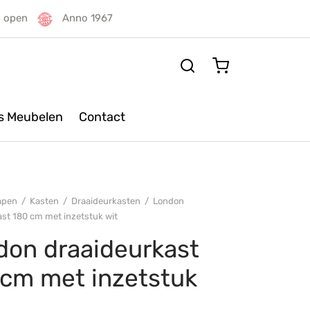
g open
Anno 1967
rs Meubelen
Contact
apen
/
Kasten
/
Draaideurkasten
/
London
ast 180 cm met inzetstuk wit
don draaideurkast
 cm met inzetstuk