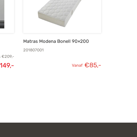
Matras Modena Bonell 90×200
201807001
s
€
209,-
€
85,-
149,-
Vanaf
elijke
Huidige
s was:
prijs is:
209,-.
€149,-.