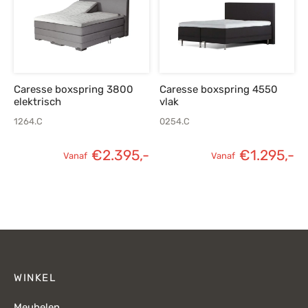
Caresse boxspring 3800
Caresse boxspring 4550
elektrisch
vlak
1264.C
0254.C
€
2.395,-
€
1.295,-
Vanaf
Vanaf
WINKEL
Meubelen