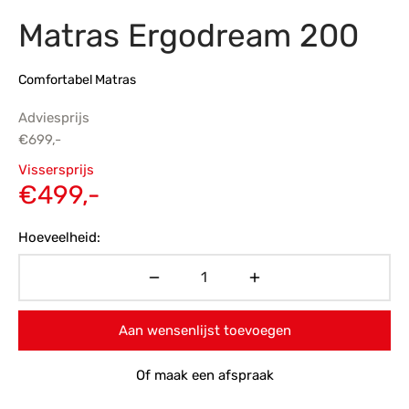
Matras Ergodream 200
s
amerbank
eubelen
table
planken
en Toonmodellen
bekleding
dex PVC
et- en montageservice
Comfortabel Matras
programma’s
nmeubelen
ichting toonmodel
ett PVC
Adviesprijs
chting
€
699,-
Oorspronkelijke
ratie
Vissersprijs
prijs was:
Huidige
€
499,-
modellen
€699,-.
prijs is:
Hoeveelheid:
€499,-.
Aan wensenlijst toevoegen
Of maak een afspraak