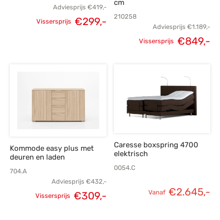
cm
Adviesprijs
€
419,-
210258
Oorspronkelijke
Huidige
€
299,-
Vissersprijs
Adviesprijs
€
1.189,-
prijs was:
prijs is:
€
849,-
Vissersprijs
Oorspronkelijke
H
€419,-.
€299,-.
prijs was:
p
€1.189,-.
€
Caresse boxspring 4700
Kommode easy plus met
elektrisch
deuren en laden
0054.C
704.A
Adviesprijs
€
432,-
€
2.645,-
Vanaf
€
309,-
Vissersprijs
Oorspronkelijke
Huidige