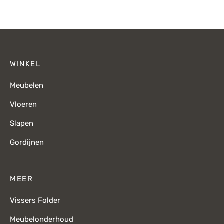
prijs was:
prijs is:
€432,-.
€309,-.
WINKEL
Meubelen
Vloeren
Slapen
Gordijnen
MEER
Vissers Folder
Meubelonderhoud