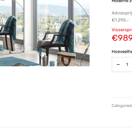
Moderne z
Adviespri
€
1.295,-
Oorsp
Visserspr
prijs
€
989
€1.29
Hoeveelhe
Categorie