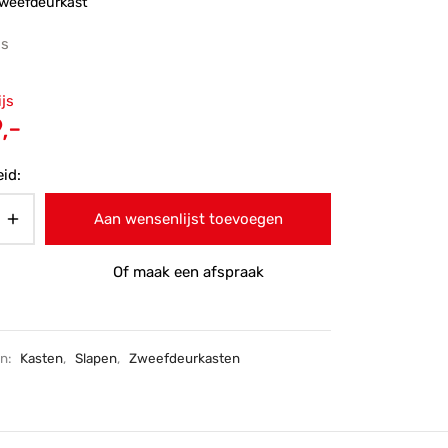
weefdeurkast
js
ronkelijke
ijs
 was:
Huidige
,-
5,-.
prijs is:
id:
€989,-.
Aan wensenlijst toevoegen
Of maak een afspraak
ën:
Kasten
,
Slapen
,
Zweefdeurkasten