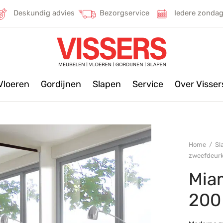
Deskundig advies
Bezorgservice
Iedere zonda
Vloeren
Gordijnen
Slapen
Service
Over Visse
Home
/
Sl
zweefdeurk
Mia
200