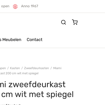
g open
Anno 1967
rs Meubelen
Contact
apen
/
Kasten
/
Zweefdeurkasten
/
Miami
ast 200 cm wit met spiegel
mi zweefdeurkast
 cm wit met spiegel