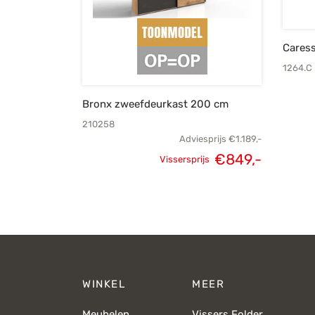
Caress
1264.C
Bronx zweefdeurkast 200 cm
210258
Adviesprijs
€
1.189,-
€
849,-
Vissersprijs
Oorspronkelijke
Huidige
prijs was:
prijs is:
€1.189,-.
€849,-.
WINKEL
MEER
Meubelen
Vissers Folder