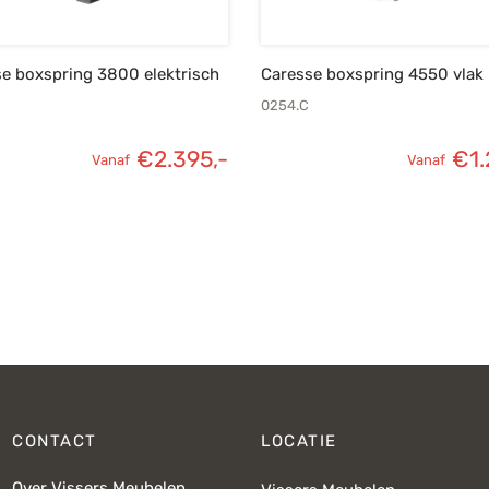
e boxspring 3800 elektrisch
Caresse boxspring 4550 vlak
0254.C
€
2.395,-
€
1
Vanaf
Vanaf
CONTACT
LOCATIE
Over Vissers Meubelen