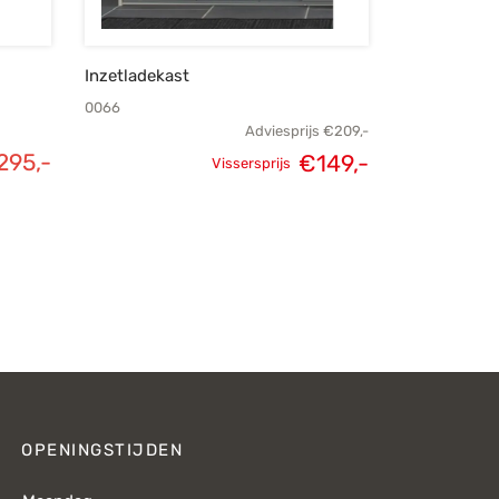
Inzetladekast
0066
Adviesprijs
€
209,-
.295,-
€
149,-
Vissersprijs
Oorspronkelijke
Huidige
prijs was:
prijs is:
€209,-.
€149,-.
OPENINGSTIJDEN