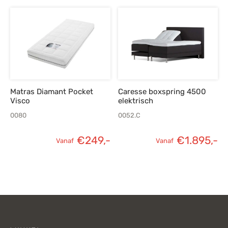
prijs was:
prijs is:
€432,-.
€309,-.
Matras Diamant Pocket
Caresse boxspring 4500
Visco
elektrisch
0080
0052.C
€
249,-
€
1.895,-
Vanaf
Vanaf