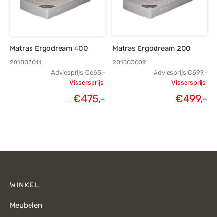
Matras Ergodream 400
Matras Ergodream 200
201803011
201803009
Adviesprijs
€
665,-
Adviesprijs
€
699,-
Vissersprijs
Vissersprijs
Oorspronkelijke
Oorspronk
€
475,-
€
499,-
Huidige
H
prijs was:
prij
prijs is:
p
€665,-.
€
€475,-.
€
WINKEL
Meubelen