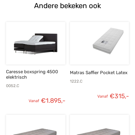
Andere bekeken ook
Caresse boxspring 4500
Matras Saffier Pocket Latex
elektrisch
1222.C
0052.C
€
315,-
Vanaf
€
1.895,-
Vanaf