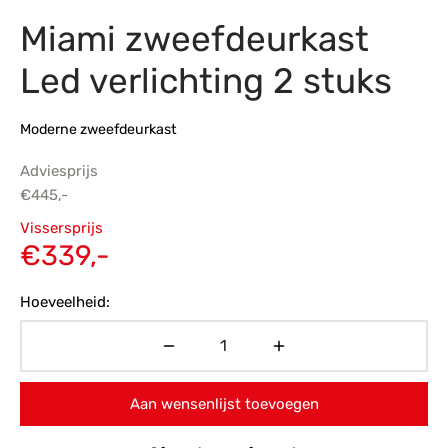
Miami zweefdeurkast
s
amerbank
eubelen
table
planken
en Toonmodellen
bekleding
dex PVC
et- en montageservice
Led verlichting 2 stuks
programma’s
nmeubelen
ichting toonmodel
ett PVC
Moderne zweefdeurkast
chting
Adviesprijs
ratie
€
445,-
Oorspronkelijke
Vissersprijs
modellen
prijs was:
Huidige
€
339,-
€445,-.
prijs is:
Hoeveelheid:
€339,-.
Aan wensenlijst toevoegen