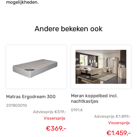
mogelijkheden.
Andere bekeken ook
Meran koppelbed incl.
Matras Ergodream 300
nachtkastjes
201803010
0191.K
Adviesprijs
€
519,-
Adviesprijs
€
1.899,-
Vissersprijs
Vissersprijs
Oorspronkelijke
€
369,-
Oorspronk
€
1.459,-
Huidige