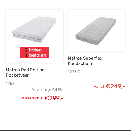
prijs was:
H
prij
prijs is:
€519,-.
€1.
€369,-.
€1
Matras Superflex
Koudschuim
Matras Red Edition
1226.C
Pocketveer
1253
€
249,-
Vanaf
Adviesprijs
€
419,-
Oorspronkelijke
Huidige
€
299,-
Vissersprijs
prijs was:
prijs is:
€419,-.
€299,-.