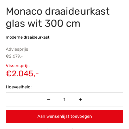
Monaco draaideurkast
s
amerbank
eubelen
table
planken
en Toonmodellen
bekleding
dex PVC
et- en montageservice
glas wit 300 cm
programma’s
nmeubelen
ichting toonmodel
ett PVC
moderne draaideurkast
chting
Adviesprijs
ratie
€
2.679,-
Oorspronkelijke
Vissersprijs
modellen
prijs was:
Huidige
€
2.045,-
€2.679,-.
prijs is:
Hoeveelheid:
€2.045,-.
Aan wensenlijst toevoegen