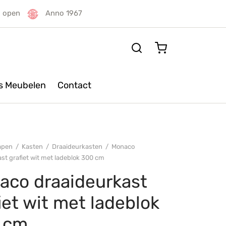
g open
Anno 1967
rs Meubelen
Contact
apen
/
Kasten
/
Draaideurkasten
/
Monaco
st grafiet wit met ladeblok 300 cm
aco draaideurkast
iet wit met ladeblok
 cm