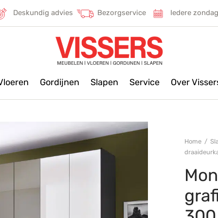
Deskundig advies
Bezorgservice
Iedere zonda
Vloeren
Gordijnen
Slapen
Service
Over Visse
Home
/
Sl
draaideurka
Mon
graf
300