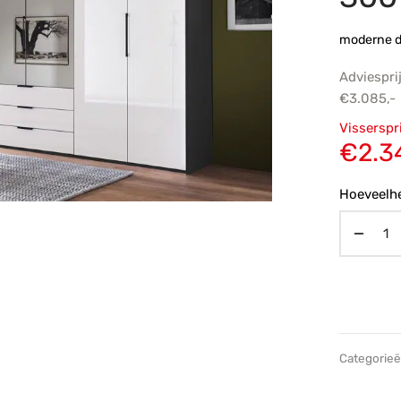
moderne d
Adviespri
€
3.085,-
Oorsp
Visserspr
prijs
€
2.3
€3.08
Hoeveelhe
Categorie