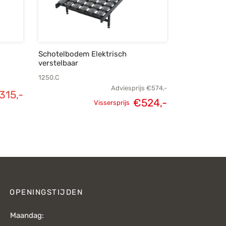
Schotelbodem Elektrisch
verstelbaar
1250.C
Adviesprijs
€
574,-
315,-
Oorspronkelijke
Huidige
€
524,-
Vissersprijs
prijs was:
prijs is:
€574,-.
€524,-.
OPENINGSTIJDEN
Maandag: