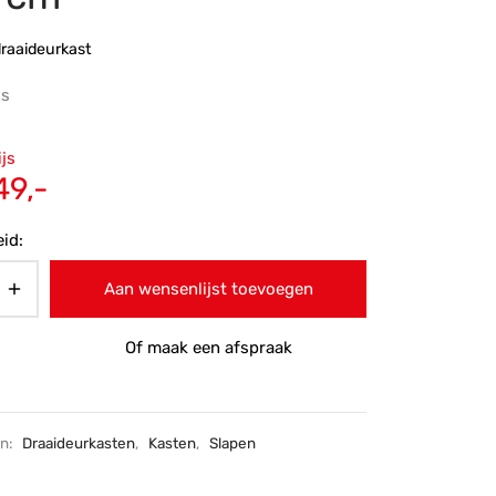
raaideurkast
js
ronkelijke
ijs
 was:
Huidige
49,-
5,-.
prijs is:
id:
€2.349,-.
Aan wensenlijst toevoegen
Of maak een afspraak
ën:
Draaideurkasten
,
Kasten
,
Slapen