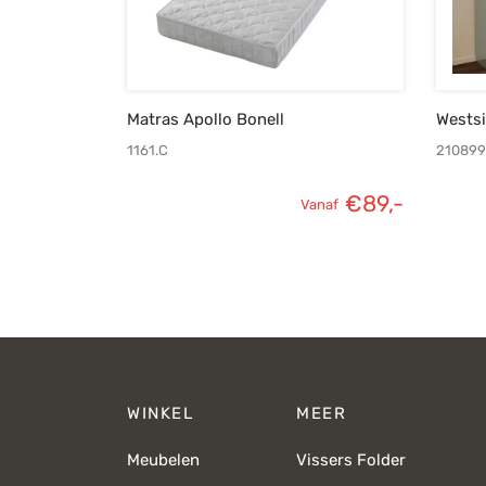
Matras Apollo Bonell
Wests
1161.C
210899
€
89,-
Vanaf
WINKEL
MEER
Meubelen
Vissers Folder