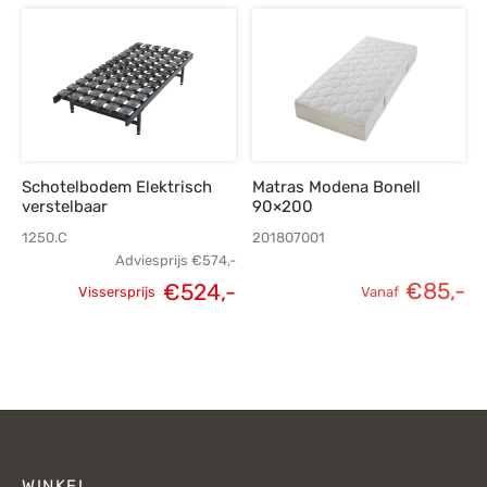
Schotelbodem Elektrisch
Matras Modena Bonell
verstelbaar
90×200
1250.C
201807001
Adviesprijs
€
574,-
Oorspronkelijke
Huidige
€
85,-
€
524,-
Vissersprijs
Vanaf
prijs was:
prijs is:
€574,-.
€524,-.
WINKEL