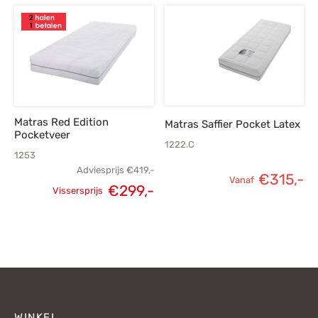
prijs was:
prijs is:
€1.289,-.
€919,-.
Matras Red Edition
Matras Saffier Pocket Latex
Pocketveer
1222.C
1253
Adviesprijs
€
419,-
€
315,-
Vanaf
Oorspronkelijke
Huidige
€
299,-
Vissersprijs
prijs was:
prijs is:
€419,-.
€299,-.
WINKEL