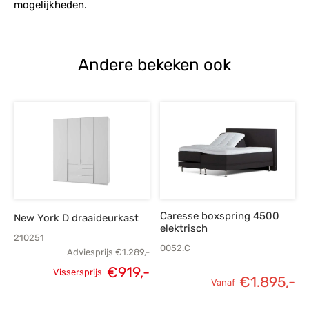
mogelijkheden.
Andere bekeken ook
Caresse boxspring 4500
New York D draaideurkast
elektrisch
210251
0052.C
Adviesprijs
€
1.289,-
€
919,-
Vissersprijs
€
1.895,-
Oorspronkelijke
Huidige
Vanaf