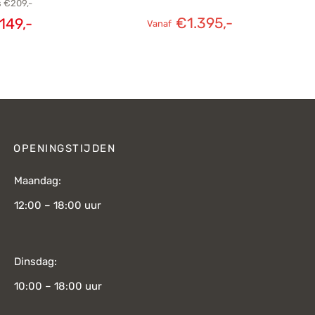
s
€
209,-
€
1.395,-
149,-
Vanaf
elijke
Huidige
s was:
prijs is:
209,-.
€149,-.
OPENINGSTIJDEN
Maandag:
12:00 – 18:00 uur
Dinsdag:
10:00 – 18:00 uur