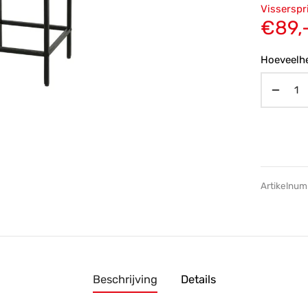
Oorsp
Visserspr
prijs
€
89,
€125,
Hoeveelhe
Artikelnu
Beschrijving
Details