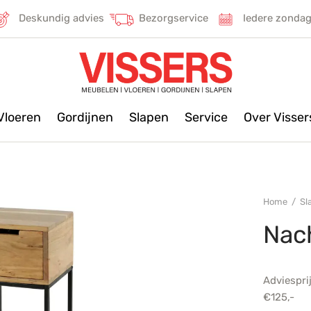
Deskundig advies
Bezorgservice
Iedere zonda
Vloeren
Gordijnen
Slapen
Service
Over Visse
Home
/
Sl
Nach
Adviespri
€
125,-