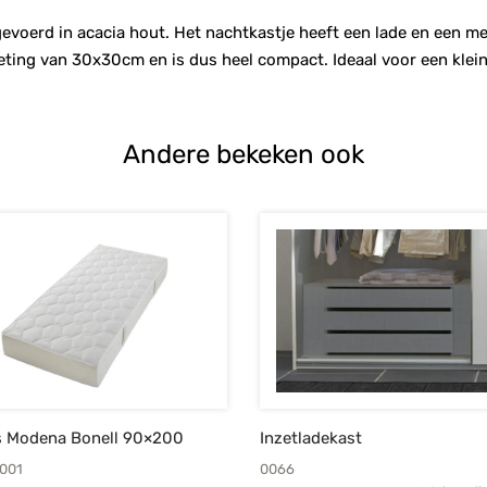
itgevoerd in acacia hout. Het nachtkastje heeft een lade en een m
eting van 30x30cm en is dus heel compact. Ideaal voor een klei
Andere bekeken ook
s Modena Bonell 90×200
Inzetladekast
001
0066