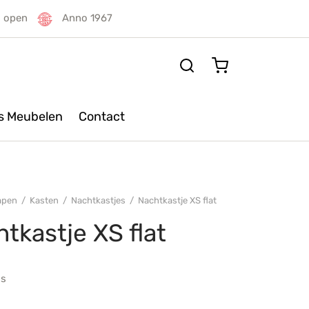
g open
Anno 1967
rs Meubelen
Contact
apen
/
Kasten
/
Nachtkastjes
/
Nachtkastje XS flat
tkastje XS flat
js