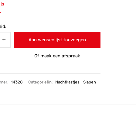
ronkelijke
ijs
 was:
Huidige
-
-.
prijs is:
id:
€89,-.
Aan wensenlijst toevoegen
Of maak een afspraak
mmer:
14328
Categorieën:
Nachtkastjes
,
Slapen