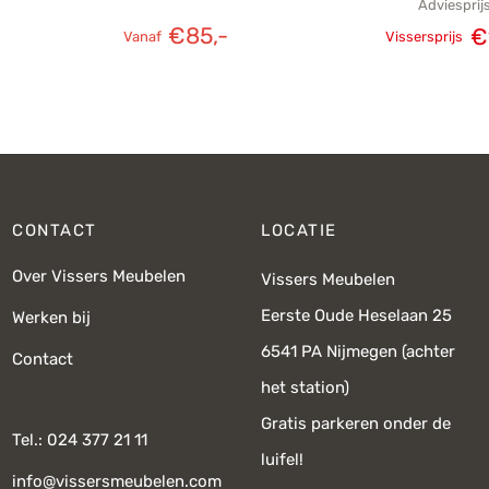
Adviesprij
€
85,-
€
Vanaf
Vissersprijs
Oorspronk
prij
€
CONTACT
LOCATIE
Over Vissers Meubelen
Vissers Meubelen
Eerste Oude Heselaan 25
Werken bij
6541 PA Nijmegen (achter
Contact
het station)
Gratis parkeren onder de
Tel.: 024 377 21 11
luifel!
info@vissersmeubelen.com