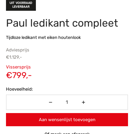
s
amerbank
eubelen
table
planken
en Toonmodellen
bekleding
dex PVC
et- en montageservice
Paul ledikant compleet
programma’s
nmeubelen
ichting toonmodel
ett PVC
Tijdloze ledikant met eiken houtenlook
chting
Adviesprijs
ratie
€
1.129,-
Oorspronkelijke
Vissersprijs
modellen
prijs was:
Huidige
€
799,-
€1.129,-.
prijs is:
Hoeveelheid:
€799,-.
Aan wensenlijst toevoegen