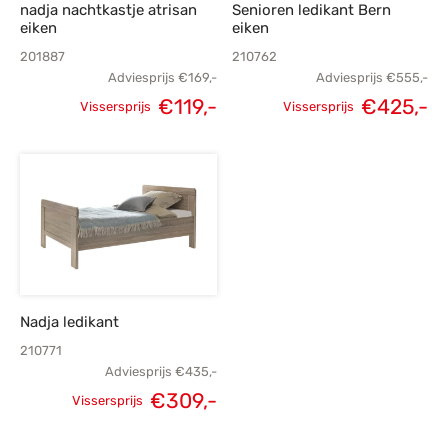
nadja nachtkastje atrisan
Senioren ledikant Bern
eiken
eiken
201887
210762
Adviesprijs
€
169,-
Adviesprijs
€
555,-
€
119,-
€
425,-
Vissersprijs
Vissersprijs
Oorspronkelijke
Huidige
Oorspronkelijke
H
prijs was:
prijs is:
prijs was:
p
€169,-.
€119,-.
€555,-.
€
Nadja ledikant
210771
Adviesprijs
€
435,-
€
309,-
Vissersprijs
Oorspronkelijke
Huidige