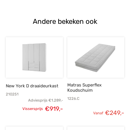
prijs was:
prijs is:
€435,-.
€309,-.
Andere bekeken ook
Matras Superflex
New York D draaideurkast
Koudschuim
210251
1226.C
Adviesprijs
€
1.289,-
€
919,-
Vissersprijs
€
249,-
Oorspronkelijke
Huidige
Vanaf
prijs was:
prijs is: