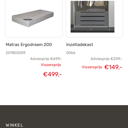
€1.289,-.
€919,-.
Matras Ergodream 200
Inzetladekast
201803009
0066
Adviesprijs
€
699,-
Adviesprijs
€
209,-
Vissersprijs
€
149,-
Vissersprijs
Oorspronkelijke
Oorspronkelijke
H
€
499,-
Huidige
prijs was:
prijs was:
p
prijs is:
€699,-.
€209,-.
€
€499,-.
WINKEL