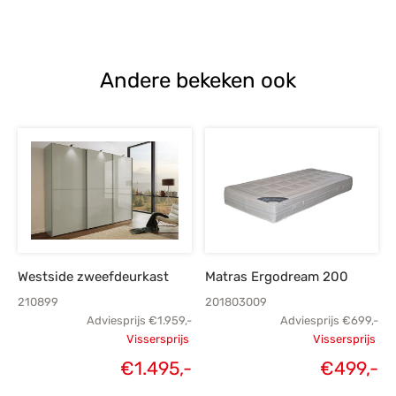
prijs is:
€1.069,-.
€819,-.
Andere bekeken ook
Westside zweefdeurkast
Matras Ergodream 200
210899
201803009
Adviesprijs
€
1.959,-
Adviesprijs
€
699,-
Vissersprijs
Vissersprijs
Oorspronkelijke
Oorspronk
€
1.495,-
€
499,-
Huidige
H
prijs was:
prij