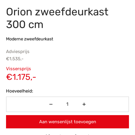
Orion zweefdeurkast
s
amerbank
eubelen
table
planken
en Toonmodellen
bekleding
dex PVC
et- en montageservice
300 cm
programma’s
nmeubelen
ichting toonmodel
ett PVC
Moderne zweefdeurkast
chting
Adviesprijs
ratie
€
1.535,-
Oorspronkelijke
Vissersprijs
modellen
prijs was:
Huidige
€
1.175,-
€1.535,-.
prijs is:
Hoeveelheid:
€1.175,-.
Aan wensenlijst toevoegen