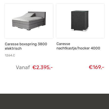
prijs is:
p
€1.959,-.
€
€1.495,-.
€
Caresse
Caresse boxspring 3800
nachtkastje/hocker 4000
elektrisch
1264.C
€
169,-
Vanaf
€
2.395,-