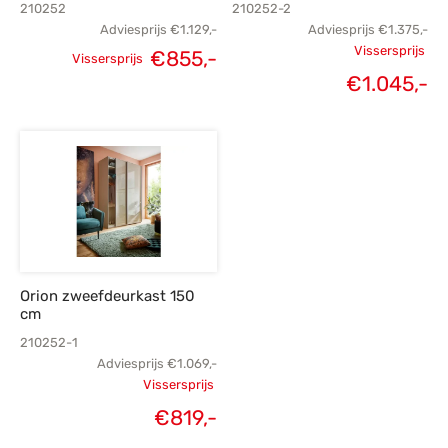
210252
210252-2
Adviesprijs
€
1.129,-
Adviesprijs
€
1.375,-
Vissersprijs
€
855,-
Vissersprijs
Oorspronkelijke
Huidige
Oorspronk
€
1.045,-
prijs was:
prijs is:
prij
€1.129,-.
€855,-.
€1.
€1
Orion zweefdeurkast 150
cm
210252-1
Adviesprijs
€
1.069,-
Vissersprijs
Oorspronkelijke
€
819,-
Huidige
prijs was: