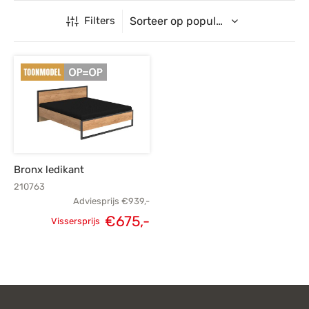
Filters
Bronx ledikant
210763
Adviesprijs
€
939,-
€
675,-
Vissersprijs
Oorspronkelijke
Huidige
prijs was:
prijs is:
€939,-.
€675,-.