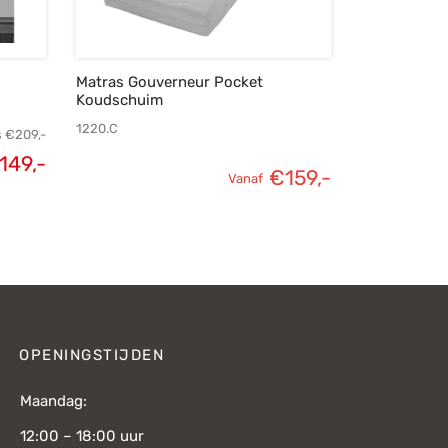
Matras Gouverneur Pocket
Koudschuim
1220.C
s
€
209,-
149,-
€
159,-
elijke
Huidige
Vanaf
s was:
prijs is:
209,-.
€149,-.
OPENINGSTIJDEN
Maandag:
12:00 – 18:00 uur