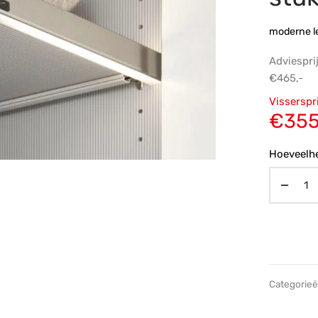
moderne le
Adviespri
€
465,-
Oorsp
Visserspr
prijs
€
355
€465
Hoeveelhe
Categorie