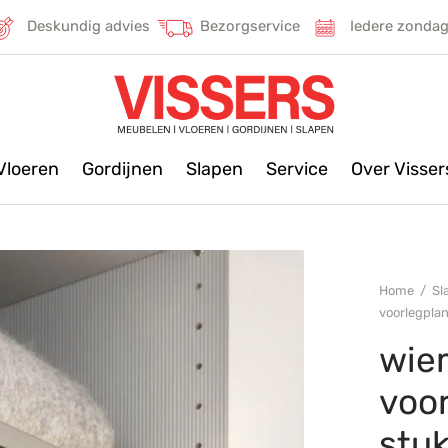
Deskundig advies
Bezorgservice
Iedere zonda
Vloeren
Gordijnen
Slapen
Service
Over Visse
Home
/
Sl
voorlegplan
wiem
voor
stu