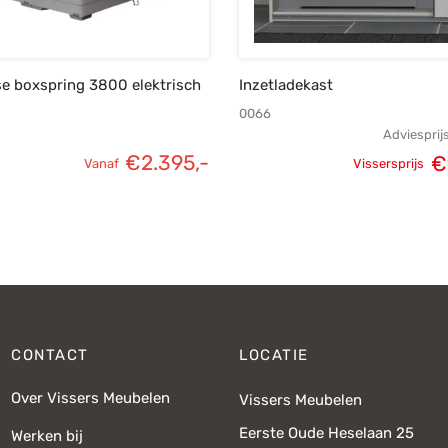
e boxspring 3800 elektrisch
Inzetladekast
0066
Adviesprij
€
2.395,-
€
Vanaf
Vissersprijs
Oorspronk
prij
€
CONTACT
LOCATIE
Over Vissers Meubelen
Vissers Meubelen
Eerste Oude Heselaan 25
Werken bij