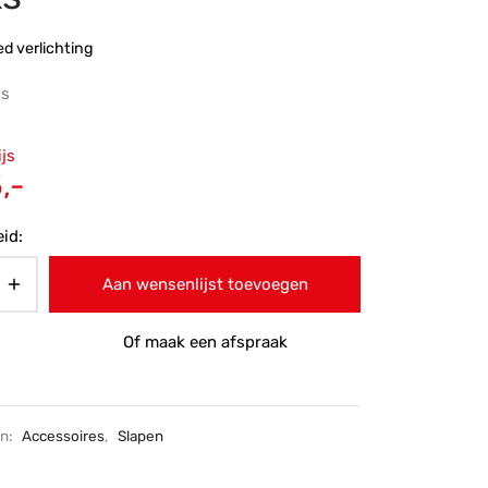
d verlichting
js
ronkelijke
ijs
 was:
Huidige
,-
,-.
prijs is:
id:
€355,-.
Aan wensenlijst toevoegen
Of maak een afspraak
ën:
Accessoires
,
Slapen