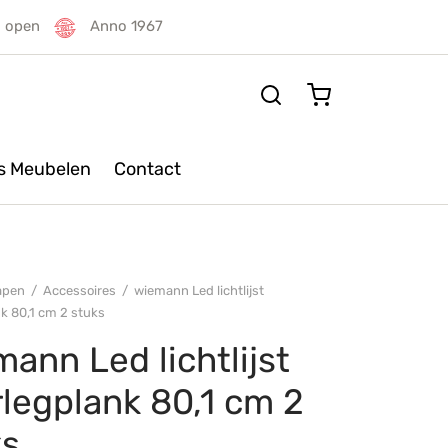
g open
Anno 1967
rs Meubelen
Contact
apen
/
Accessoires
/
wiemann Led lichtlijst
k 80,1 cm 2 stuks
ann Led lichtlijst
legplank 80,1 cm 2
ks