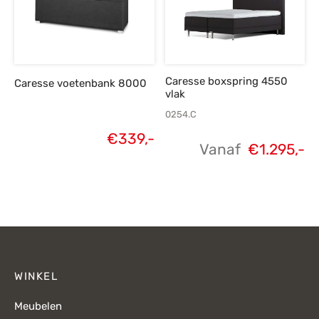
Caresse boxspring 4550
Caresse voetenbank 8000
vlak
0254.C
€
339,-
Vanaf
€
1.295,-
WINKEL
Meubelen