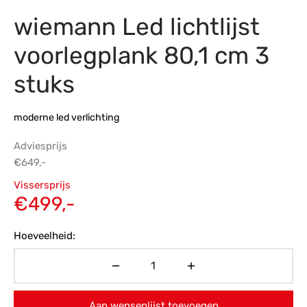
wiemann Led lichtlijst
s
amerbank
eubelen
table
planken
en Toonmodellen
bekleding
dex PVC
et- en montageservice
voorlegplank 80,1 cm 3
programma’s
nmeubelen
ichting toonmodel
ett PVC
stuks
chting
moderne led verlichting
ratie
Adviesprijs
modellen
€
649,-
Oorspronkelijke
Vissersprijs
prijs was:
Huidige
€
499,-
€649,-.
prijs is:
Hoeveelheid:
€499,-.
Aan wensenlijst toevoegen