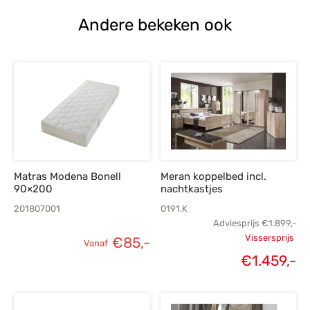
Andere bekeken ook
Matras Modena Bonell
Meran koppelbed incl.
90×200
nachtkastjes
201807001
0191.K
Adviesprijs
€
1.899,-
Vissersprijs
€
85,-
Vanaf
Oorspronk
€
1.459,-
H
prij
€1.