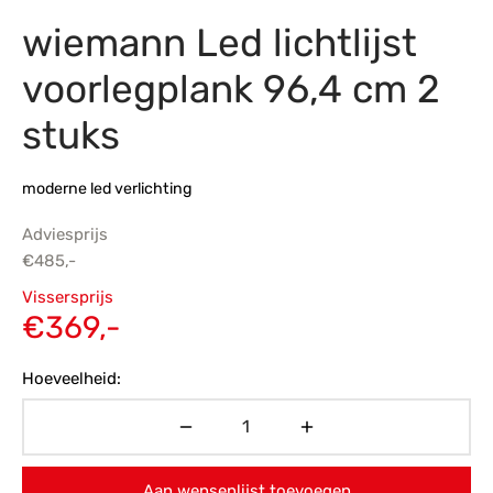
wiemann Led lichtlijst
s
amerbank
eubelen
table
planken
en Toonmodellen
bekleding
dex PVC
et- en montageservice
voorlegplank 96,4 cm 2
programma’s
nmeubelen
ichting toonmodel
ett PVC
stuks
chting
moderne led verlichting
ratie
Adviesprijs
modellen
€
485,-
Oorspronkelijke
Vissersprijs
prijs was:
Huidige
€
369,-
€485,-.
prijs is:
Hoeveelheid:
€369,-.
Aan wensenlijst toevoegen