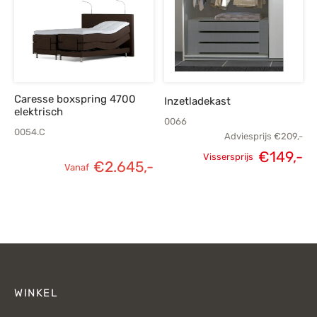
€1
Caresse boxspring 4700
Inzetladekast
elektrisch
0066
0054.C
Adviesprijs
€
209,-
€
149,-
Vissersprijs
€
2.645,-
Vanaf
Oorspronkelijke
H
prijs was:
p
€209,-.
€
WINKEL