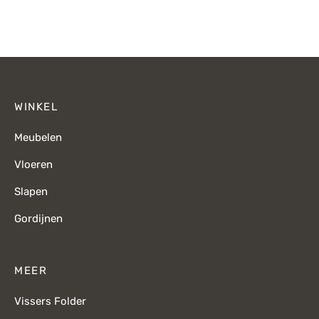
prijs was:
prijs is:
prijs was:
p
€449,-.
€349,-.
€549,-.
€
WINKEL
Meubelen
Vloeren
Slapen
Gordijnen
MEER
Vissers Folder