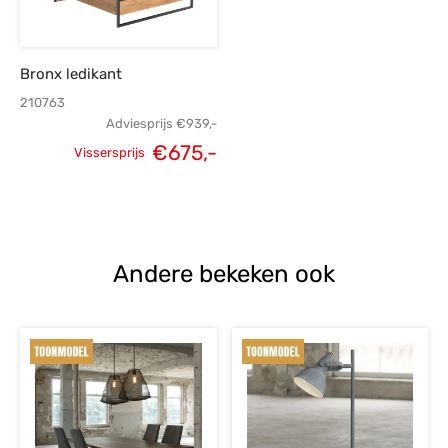
Bronx ledikant
210763
Adviesprijs
€
939,-
€
675,-
Vissersprijs
Oorspronkelijke
Huidige
prijs was:
prijs is:
€939,-.
€675,-.
Andere bekeken ook