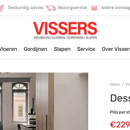
Deskundig advies
Bezorgservice
Iedere zonda
Vloeren
Gordijnen
Slapen
Service
Over Visse
Home
/
Vl
Des
Prijs per 
€
229