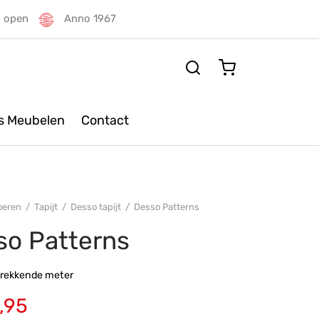
g open
Anno 1967
rs Meubelen
Contact
oeren
/
Tapijt
/
Desso tapijt
/
Desso Patterns
so Patterns
strekkende meter
,95