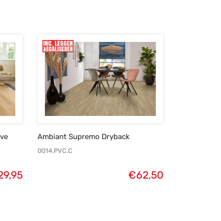
ive
Ambiant Supremo Dryback
0014.PVC.C
29,95
€
62,50