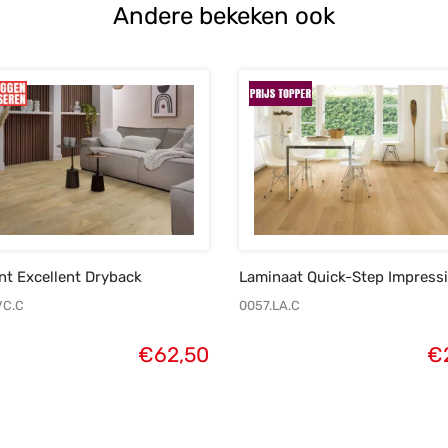
Andere bekeken ook
t Excellent Dryback
Laminaat Quick-Step Impress
VC.C
0057.LA.C
€
62,50
€