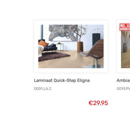
Laminaat Quick-Step Eligna
Ambian
0001.LA.C
0019.P
€
29,95