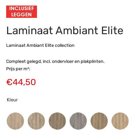
s
amerbank
eubelen
table
planken
en Toonmodellen
bekleding
dex PVC
et- en montageservice
Laminaat Ambiant Elite
programma’s
nmeubelen
ichting toonmodel
ett PVC
chting
Laminaat Ambiant Elite collection
ratie
Compleet gelegd, incl. ondervloer en plakplinten.
Prijs per m²:
modellen
€
44,50
Kleur