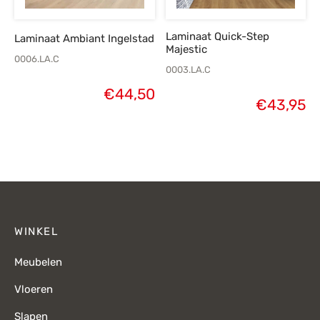
Laminaat Quick-Step
Laminaat Ambiant Ingelstad
Majestic
0006.LA.C
0003.LA.C
€
44,50
€
43,95
WINKEL
Meubelen
Vloeren
Slapen