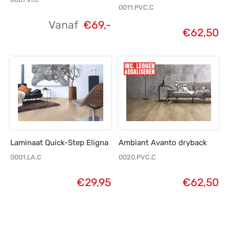
0011.PVC.C
Vanaf
€
69,-
€
62,50
Laminaat Quick-Step Eligna
Ambiant Avanto dryback
0001.LA.C
0020.PVC.C
€
29,95
€
62,50