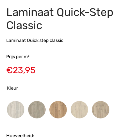
Laminaat Quick-Step
s
amerbank
eubelen
table
planken
en Toonmodellen
bekleding
dex PVC
et- en montageservice
Classic
programma’s
nmeubelen
ichting toonmodel
ett PVC
Laminaat Quick step classic
chting
Prijs per m²:
ratie
€
23,95
modellen
Kleur
Hoeveelheid: