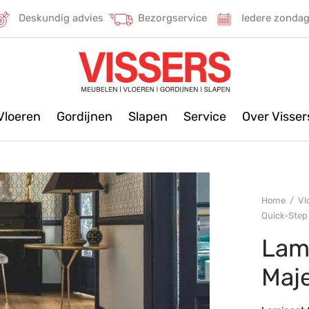
Deskundig advies
Bezorgservice
Iedere zonda
Vloeren
Gordijnen
Slapen
Service
Over Visse
Home
/
Vl
Quick-Step 
Lam
Maje