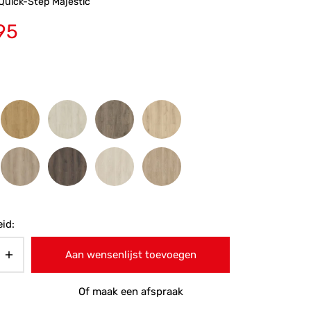
Quick-Step Majestic
95
id:
Aan wensenlijst toevoegen
Of maak een afspraak