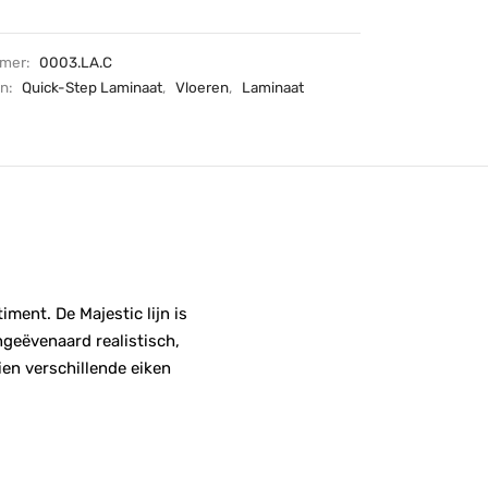
mmer:
0003.LA.C
ën:
Quick-Step Laminaat
,
Vloeren
,
Laminaat
ment. De Majestic lijn is
ngeëvenaard realistisch,
ien verschillende eiken