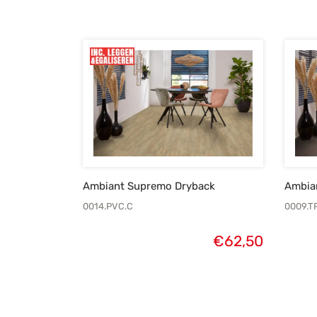
Ambiant Supremo Dryback
Ambian
0014.PVC.C
0009.T
€
62,50