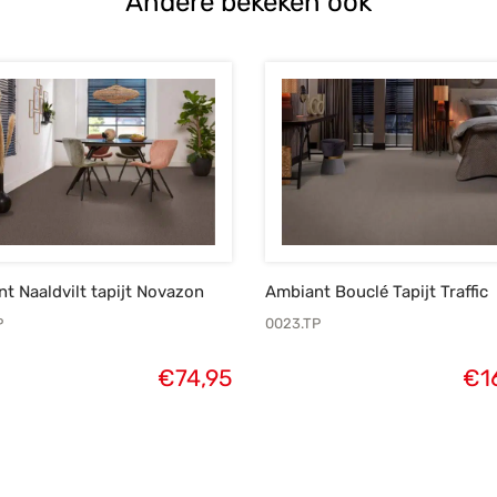
Andere bekeken ook
t Naaldvilt tapijt Novazon
Ambiant Bouclé Tapijt Traffic
P
0023.TP
€
74,95
€
1