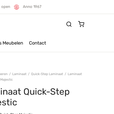
g open
Anno 1967
rs Meubelen
Contact
oeren
/
Laminaat
/
Quick-Step Laminaat
/
Laminaat
Majestic
inaat Quick-Step
stic