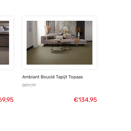
Ambiant Bouclé Tapijt Topaas
0011.TP
69,95
€
134,95