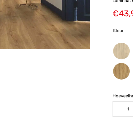
Laminaat 
€
43,
Kleur
Hoeveelhe