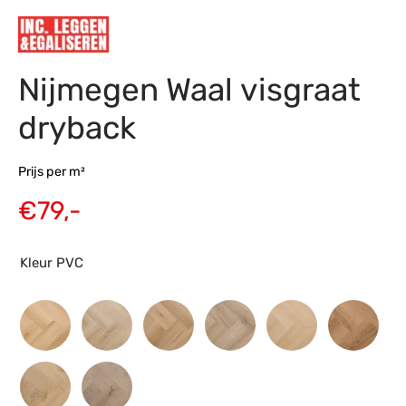
s
amerbank
eubelen
table
planken
en Toonmodellen
bekleding
dex PVC
et- en montageservice
Nijmegen Waal visgraat
programma’s
nmeubelen
ichting toonmodel
ett PVC
dryback
chting
ratie
Prijs per m²
€
79,-
modellen
Kleur PVC