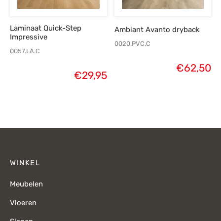
Laminaat Quick-Step
Ambiant Avanto dryback
Impressive
0020.PVC.C
0057.LA.C
€
62,50
€
29,95
WINKEL
Meubelen
Vloeren