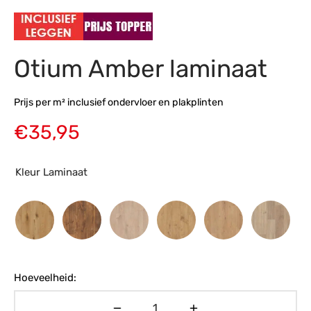
s
amerbank
eubelen
table
planken
en Toonmodellen
bekleding
dex PVC
et- en montageservice
Otium Amber laminaat
programma’s
nmeubelen
ichting toonmodel
ett PVC
chting
Prijs per m² inclusief ondervloer en plakplinten
ratie
€
35,95
modellen
Kleur Laminaat
Hoeveelheid: