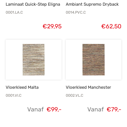
Laminaat Quick-Step Eligna
Ambiant Supremo Dryback
0001.LA.C
0014.PVC.C
€
29,95
€
62,50
Vloerkleed Malta
Vloerkleed Manchester
0001.Vl.C
0002.VL.C
Vanaf
€
99,-
Vanaf
€
79,-