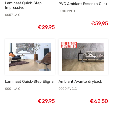
Laminaat Quick-Step
PVC Ambiant Essenzo Click
Impressive
0010.PVC.C
0057.LA.C
€
59,95
€
29,95
Laminaat Quick-Step Eligna
Ambiant Avanto dryback
0001.LA.C
0020.PVC.C
€
29,95
€
62,50