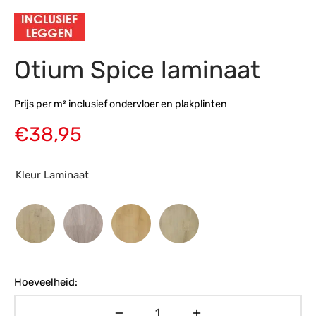
s
amerbank
eubelen
table
planken
en Toonmodellen
bekleding
dex PVC
et- en montageservice
Otium Spice laminaat
programma’s
nmeubelen
ichting toonmodel
ett PVC
chting
Prijs per m² inclusief ondervloer en plakplinten
ratie
€
38,95
modellen
Kleur Laminaat
Hoeveelheid: