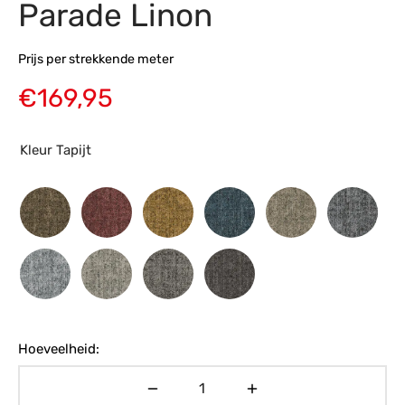
Parade Linon
s
amerbank
eubelen
table
planken
en Toonmodellen
bekleding
dex PVC
et- en montageservice
Prijs per strekkende meter
programma’s
nmeubelen
ichting toonmodel
ett PVC
€
169,95
chting
Kleur Tapijt
ratie
modellen
Hoeveelheid: