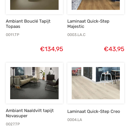
Ambiant Bouclé Tapijt
Laminaat Quick-Step
Topaas
Majestic
0011.TP
0003.LA.C
€
134,95
€
43,95
Ambiant Naaldvilt tapijt
Laminaat Quick-Step Creo
Novasuper
0004.LA
0027.TP