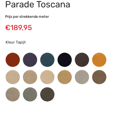
Parade Toscana
s
amerbank
eubelen
table
planken
en Toonmodellen
bekleding
dex PVC
et- en montageservice
Prijs per strekkende meter
programma’s
nmeubelen
ichting toonmodel
ett PVC
€
189,95
chting
Kleur Tapijt
ratie
modellen