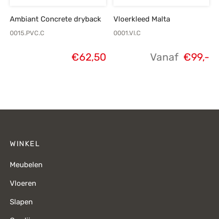
Ambiant Concrete dryback
Vloerkleed Malta
0015.PVC.C
0001.Vl.C
€
62,50
Vanaf
€
99,-
WINKEL
Meubelen
Vloeren
Slapen