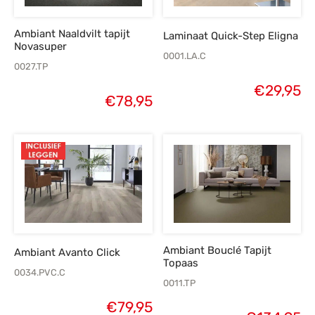
Ambiant Naaldvilt tapijt
Laminaat Quick-Step Eligna
Novasuper
0001.LA.C
0027.TP
€
29,95
€
78,95
Ambiant Bouclé Tapijt
Ambiant Avanto Click
Topaas
0034.PVC.C
0011.TP
€
79,95