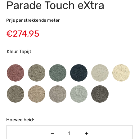
Parade Touch eXtra
s
amerbank
eubelen
table
planken
en Toonmodellen
bekleding
dex PVC
et- en montageservice
Prijs per strekkende meter
programma’s
nmeubelen
ichting toonmodel
ett PVC
€
274,95
chting
Kleur Tapijt
ratie
modellen
Hoeveelheid: