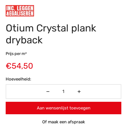
s
amerbank
eubelen
table
planken
en Toonmodellen
bekleding
dex PVC
et- en montageservice
Otium Crystal plank
programma’s
nmeubelen
ichting toonmodel
ett PVC
dryback
chting
ratie
Prijs per m²
€
54,50
modellen
Hoeveelheid:
Aan wensenlijst toevoegen
Of maak een afspraak