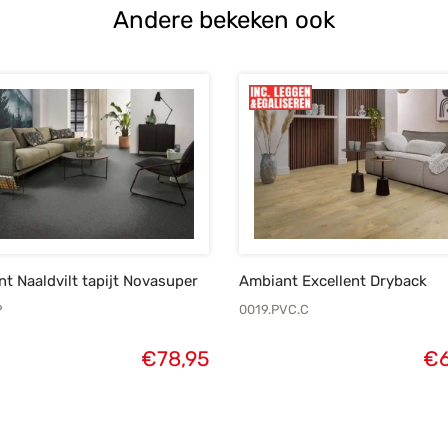
Andere bekeken ook
t Naaldvilt tapijt Novasuper
Ambiant Excellent Dryback
P
0019.PVC.C
€
78,95
€