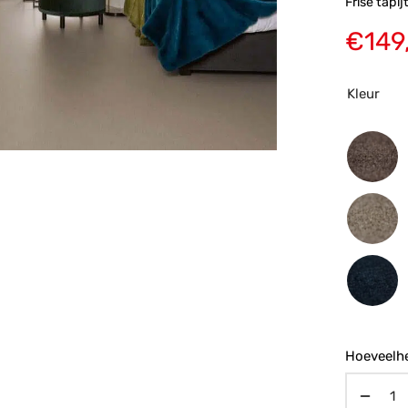
Frisé tapi
€
149
Kleur
Hoeveelhe