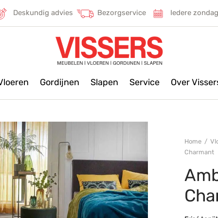
Deskundig advies
Bezorgservice
Iedere zonda
Vloeren
Gordijnen
Slapen
Service
Over Visse
Home
/
Vl
Charmant
Ambi
Cha