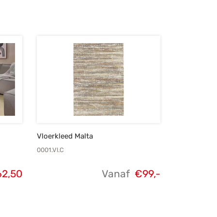
Vloerkleed Malta
0001.Vl.C
62,50
Vanaf
€
99,-