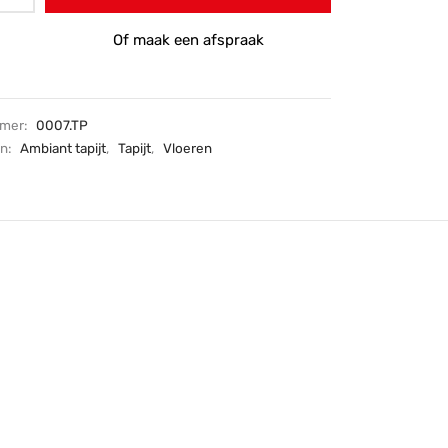
Of maak een afspraak
mmer:
0007.TP
ën:
Ambiant tapijt
,
Tapijt
,
Vloeren