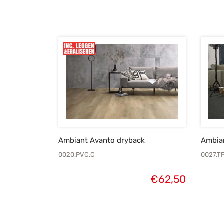
Ambiant Avanto dryback
Ambian
0020.PVC.C
0027.T
€
62,50