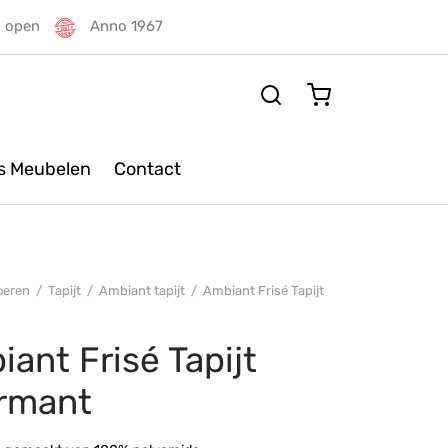
g open
Anno 1967
rs Meubelen
Contact
oeren
/
Tapijt
/
Ambiant tapijt
/
Ambiant Frisé Tapijt
ant Frisé Tapijt
rmant