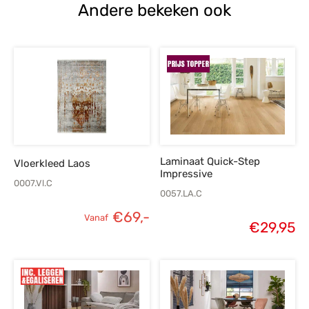
Andere bekeken ook
Laminaat Quick-Step
Vloerkleed Laos
Impressive
0007.Vl.C
0057.LA.C
€
69,-
Vanaf
€
29,95