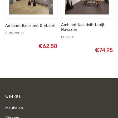
Ambiant Naaldvilt tapijt
Ambiant Excellent Dryback
Novazon
0019.PVC.C
0009.TP
€
62,50
€
74,95
WINKEL
Meubelen
Vloeren