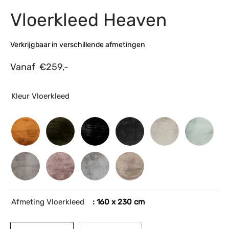
Vloerkleed Heaven
s
amerbank
eubelen
table
planken
en Toonmodellen
bekleding
dex PVC
et- en montageservice
Verkrijgbaar in verschillende afmetingen
programma’s
nmeubelen
ichting toonmodel
ett PVC
Vanaf
€
259,-
chting
ratie
Kleur Vloerkleed
modellen
Afmeting Vloerkleed
: 160 x 230 cm