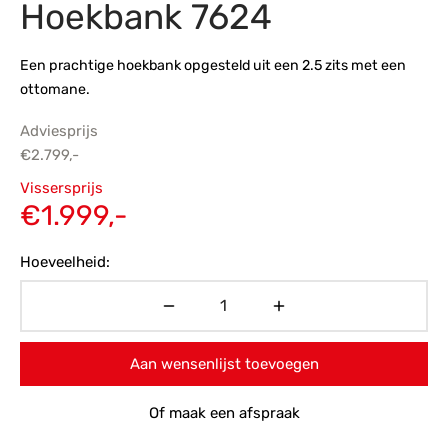
Hoekbank 7624
s
amerbank
eubelen
table
planken
en Toonmodellen
bekleding
dex PVC
et- en montageservice
Een prachtige hoekbank opgesteld uit een 2.5 zits met een
ottomane.
programma’s
nmeubelen
ichting toonmodel
ett PVC
Adviesprijs
chting
€
2.799,-
Oorspronkelijke
ratie
Vissersprijs
prijs was:
Huidige
€
1.999,-
modellen
€2.799,-.
prijs is:
Hoeveelheid:
€1.999,-.
Aan wensenlijst toevoegen
Of maak een afspraak