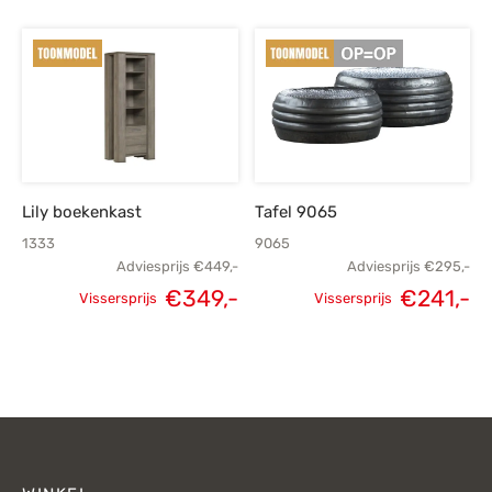
prijs was:
prijs is:
prijs was:
p
€219,-.
€155,-.
€749,-.
€
Lily boekenkast
Tafel 9065
1333
9065
Adviesprijs
€
449,-
Adviesprijs
€
295,-
€
349,-
€
241,-
Vissersprijs
Vissersprijs
Oorspronkelijke
Huidige
Oorspronkelijke
H
prijs was:
prijs is:
prijs was:
p
€449,-.
€349,-.
€295,-.
€