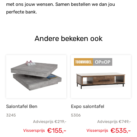
met ons jouw wensen. Samen bestellen we dan jou
perfecte bank.
Andere bekeken ook
Salontafel Ben
Expo salontafel
3245
5306
Adviesprijs
€
219,-
Adviesprijs
€
749,-
€
155,-
€
535,-
Vissersprijs
Vissersprijs
Oorspronkelijke
Huidige
Oorspronkelijke
H