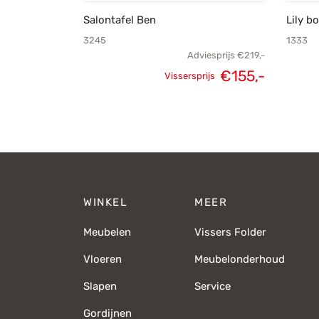
Salontafel Ben
Lily b
3245
1333
Adviesprijs
€
219,-
€
155,-
Vissersprijs
Oorspronkelijke
Huidige
prijs was:
prijs is:
€219,-.
€155,-.
WINKEL
MEER
Meubelen
Vissers Folder
Vloeren
Meubelonderhoud
Slapen
Service
Gordijnen