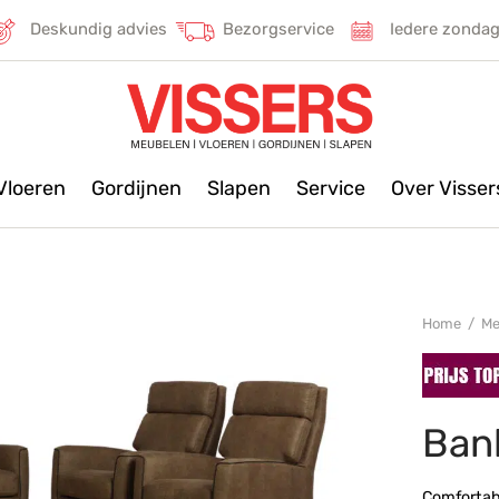
Deskundig advies
Bezorgservice
Iedere zonda
Vloeren
Gordijnen
Slapen
Service
Over Visse
Home
/
Me
Ban
Comfortabe