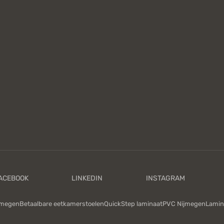
jmegen
Betaalbare eetkamerstoelen
QuickStep laminaat
PVC Nijmegen
Lamin