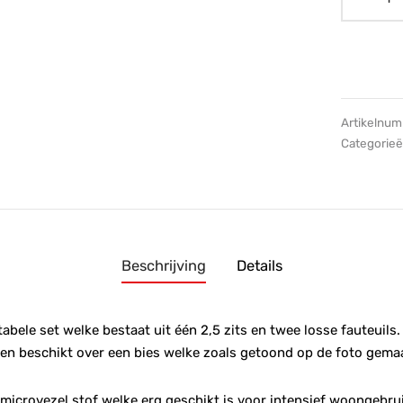
Artikelnu
Categorie
Beschrijving
Details
bele set welke bestaat uit één 2,5 zits en twee losse fauteuils. 
 en beschikt over een bies welke zoals getoond op de foto gemaa
 microvezel stof welke erg geschikt is voor intensief woongebru