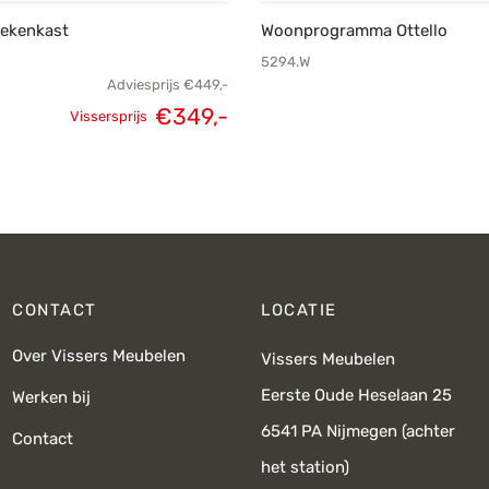
oekenkast
Woonprogramma Ottello
5294.W
Adviesprijs
€
449,-
€
349,-
Vissersprijs
Oorspronkelijke
Huidige
prijs was:
prijs is:
€449,-.
€349,-.
CONTACT
LOCATIE
Over Vissers Meubelen
Vissers Meubelen
Eerste Oude Heselaan 25
Werken bij
6541 PA Nijmegen (achter
Contact
het station)