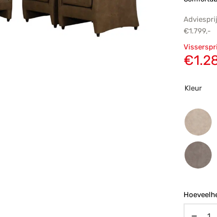
Adviespri
€
1.799,-
Oorsp
Visserspr
prijs
€
1.2
€1.79
Kleur
Hoeveelhe