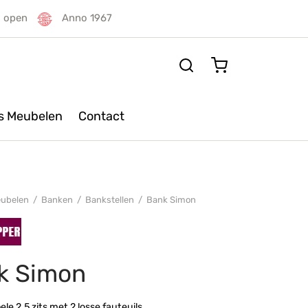
g open
Anno 1967
rs Meubelen
Contact
ubelen
/
Banken
/
Bankstellen
/
Bank Simon
k Simon
le 2,5 zits met 2 losse fauteuils.