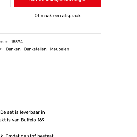
Of maak een afspraak
mmer:
15594
ën:
Banken
,
Bankstellen
,
Meubelen
De set is leverbaar in
kt is van Buffelo 169.
ik. Omdat de stof bestaat