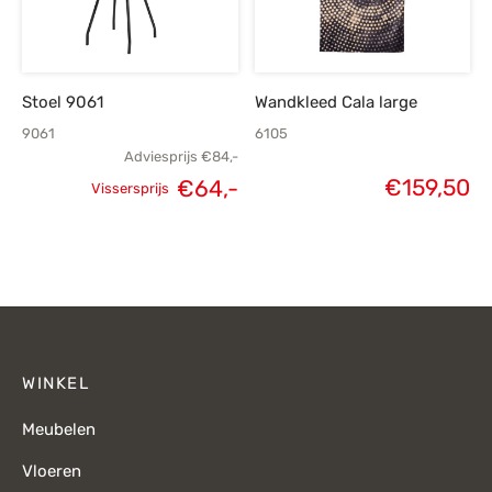
Stoel 9061
Wandkleed Cala large
9061
6105
Adviesprijs
€
84,-
€
159,50
€
64,-
Vissersprijs
Oorspronkelijke
Huidige
prijs was:
prijs is:
€84,-.
€64,-.
WINKEL
Meubelen
Vloeren