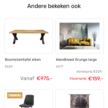
Andere bekeken ook
Boomstamtafel eiken
Wandkleed Grunge large
5620
6077
Adviesprijs
€
229,-
Vanaf
€
975,-
€
159,-
Vissersprijs
Oorspronkelijke
H
prijs was:
p
€229,-.
€