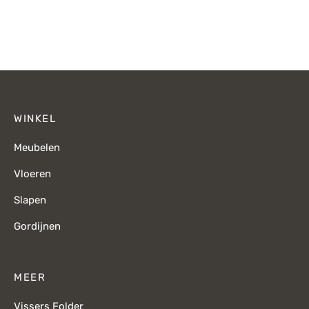
prijs was:
p
€1.155,-.
€
WINKEL
Meubelen
Vloeren
Slapen
Gordijnen
MEER
Vissers Folder