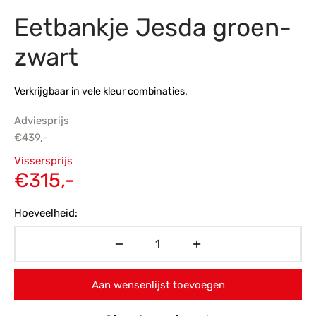
Eetbankje Jesda groen-
s
amerbank
eubelen
table
planken
en Toonmodellen
bekleding
dex PVC
et- en montageservice
zwart
programma’s
nmeubelen
ichting toonmodel
ett PVC
Verkrijgbaar in vele kleur combinaties.
chting
Adviesprijs
ratie
€
439,-
Oorspronkelijke
Vissersprijs
modellen
prijs was:
Huidige
€
315,-
€439,-.
prijs is:
Hoeveelheid:
€315,-.
Aan wensenlijst toevoegen