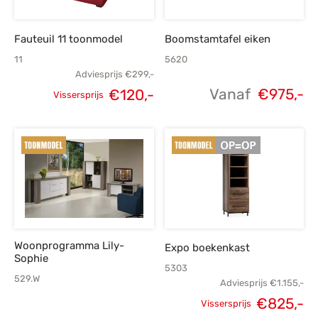
Fauteuil 11 toonmodel
Boomstamtafel eiken
11
5620
Adviesprijs
€
299,-
Vanaf
€
975,-
€
120,-
Vissersprijs
Oorspronkelijke
Huidige
prijs was:
prijs is:
€299,-.
€120,-.
Woonprogramma Lily-
Expo boekenkast
Sophie
5303
529.W
Adviesprijs
€
1.155,-
€
825,-
Vissersprijs
Oorspronkelijke
H