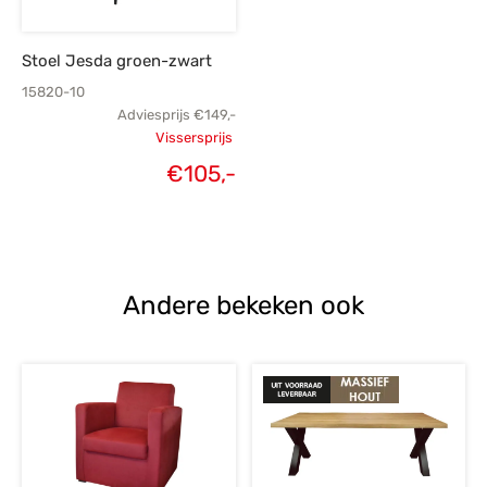
Stoel Jesda groen-zwart
15820-10
Adviesprijs
€
149,-
Vissersprijs
Oorspronkelijke
€
105,-
Huidige
prijs was:
prijs is:
€149,-.
€105,-.
Andere bekeken ook