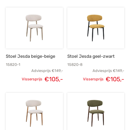
prij
prijs was:
prijs is:
p
€
€149,-.
€105,-.
€
Stoel Jesda beige-beige
Stoel Jesda geel-zwart
15820-1
15820-8
Adviesprijs
€
149,-
Adviesprijs
€
149,-
€
105,-
€
105,-
Vissersprijs
Vissersprijs
Oorspronkelijke
Huidige
Oorspronkelijke
H
prijs was:
prijs is:
prijs was:
p
€149,-.
€105,-.
€149,-.
€