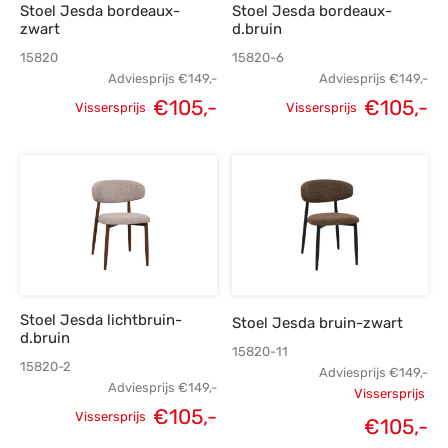
Stoel Jesda bordeaux-
Stoel Jesda bordeaux-
zwart
d.bruin
15820
15820-6
Adviesprijs
€
149,-
Adviesprijs
€
149,-
€
105,-
€
105,-
Vissersprijs
Vissersprijs
Oorspronkelijke
Huidige
Oorspronkelijke
H
prijs was:
prijs is:
prijs was:
p
€149,-.
€105,-.
€149,-.
€
Stoel Jesda lichtbruin-
Stoel Jesda bruin-zwart
d.bruin
15820-11
15820-2
Adviesprijs
€
149,-
Adviesprijs
€
149,-
Vissersprijs
€
105,-
Vissersprijs
Oorspronk
€
105,-
Oorspronkelijke
Huidige
H