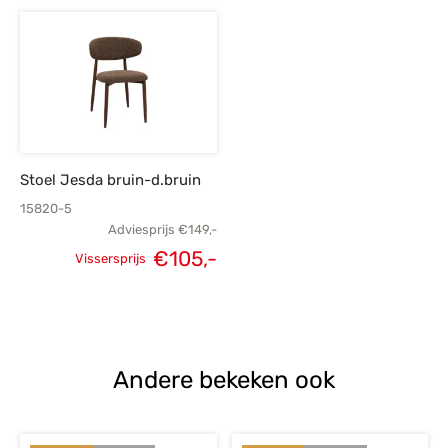
prijs was:
prijs is:
prijs was:
p
€149,-.
€105,-.
€149,-.
€
Stoel Jesda bruin-d.bruin
15820-5
Adviesprijs
€
149,-
€
105,-
Vissersprijs
Oorspronkelijke
Huidige
prijs was:
prijs is:
€149,-.
€105,-.
Andere bekeken ook