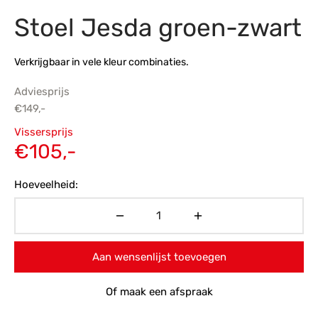
Stoel Jesda groen-zwart
s
amerbank
eubelen
table
planken
en Toonmodellen
bekleding
dex PVC
et- en montageservice
Verkrijgbaar in vele kleur combinaties.
programma’s
nmeubelen
ichting toonmodel
ett PVC
Adviesprijs
chting
€
149,-
Oorspronkelijke
ratie
Vissersprijs
prijs was:
Huidige
€
105,-
modellen
€149,-.
prijs is:
Hoeveelheid:
€105,-.
Aan wensenlijst toevoegen
Of maak een afspraak