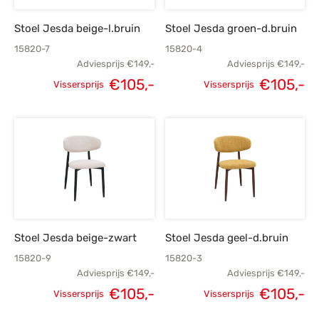
Stoel Jesda beige-l.bruin
Stoel Jesda groen-d.bruin
15820-7
15820-4
Adviesprijs
€
149,-
Adviesprijs
€
149,-
€
105,-
€
105,-
Vissersprijs
Vissersprijs
Oorspronkelijke
Huidige
Oorspronkelijke
H
prijs was:
prijs is:
prijs was:
p
€149,-.
€105,-.
€149,-.
€
Stoel Jesda beige-zwart
Stoel Jesda geel-d.bruin
15820-9
15820-3
Adviesprijs
€
149,-
Adviesprijs
€
149,-
€
105,-
€
105,-
Vissersprijs
Vissersprijs
Oorspronkelijke
Huidige
Oorspronkelijke
H