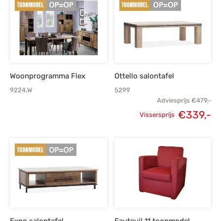
Woonprogramma Flex
Ottello salontafel
9224.W
5299
Adviesprijs
€
479,-
€
339,-
Vissersprijs
Oorspronkelijke
H
prijs was:
p
€479,-.
€