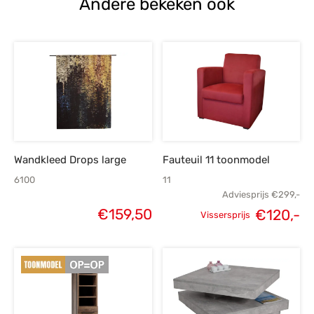
Andere bekeken ook
Wandkleed Drops large
Fauteuil 11 toonmodel
6100
11
Adviesprijs
€
299,-
€
159,50
€
120,-
Vissersprijs
Oorspronkelijke
H
prijs was:
p
€299,-.
€