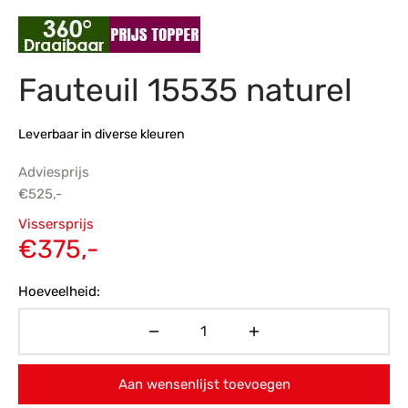
s
amerbank
eubelen
table
planken
en Toonmodellen
bekleding
dex PVC
et- en montageservice
Fauteuil 15535 naturel
programma’s
nmeubelen
ichting toonmodel
ett PVC
chting
Leverbaar in diverse kleuren
ratie
Adviesprijs
€
525,-
modellen
Oorspronkelijke
Vissersprijs
prijs was:
Huidige
€
375,-
€525,-.
prijs is:
Hoeveelheid:
€375,-.
Aan wensenlijst toevoegen