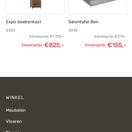
Expo boekenkast
Salontafel Ben
5303
3245
Adviesprijs
€
1.155,-
Adviesprijs
€
219,-
€
825,-
€
155,-
Vissersprijs
Vissersprijs
Oorspronkelijke
Huidige
Oorspronkelijke
H
prijs was:
prijs is:
prijs was:
p
€1.155,-.
€825,-.
€219,-.
€
WINKEL
Meubelen
Vloeren