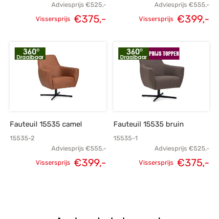
Adviesprijs
€
525,-
Adviesprijs
€
555,-
€
375,-
€
399,-
Vissersprijs
Vissersprijs
Oorspronkelijke
Huidige
Oorspronkelijke
H
prijs was:
prijs is:
prijs was:
p
€525,-.
€375,-.
€555,-.
€
Fauteuil 15535 camel
Fauteuil 15535 bruin
15535-2
15535-1
Adviesprijs
€
555,-
Adviesprijs
€
525,-
€
399,-
€
375,-
Vissersprijs
Vissersprijs
Oorspronkelijke
Huidige
Oorspronkelijke
H
prijs was:
prijs is:
prijs was:
p
€555,-.
€399,-.
€525,-.
€