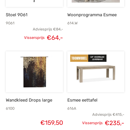
Stoel 9061
Woonprogramma Esmee
9061
614.W
Adviesprijs
€
84,-
€
64,-
Vissersprijs
Oorspronkelijke
Huidige
prijs was:
prijs is:
€84,-.
€64,-.
Wandkleed Drops large
Esmee eettafel
6100
616A
Adviesprijs
€
415,-
€
159,50
€
235,-
Vissersprijs
Oorspronkelijke
H