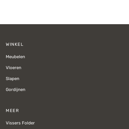
prijs was:
p
€415,-.
€
WINKEL
Meubelen
Vloeren
Slapen
Gordijnen
MEER
Vissers Folder