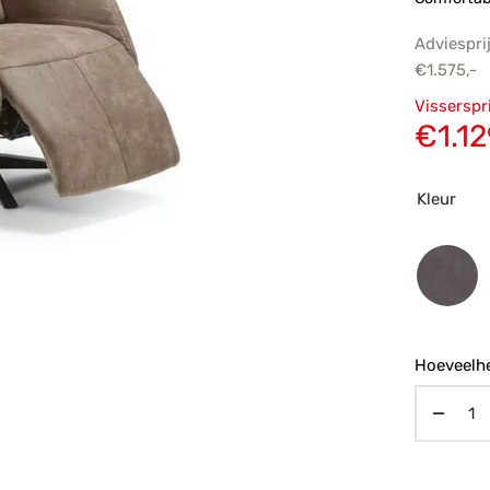
Adviespri
€
1.575,-
Oorsp
Visserspr
prijs
€
1.12
€1.57
Kleur
Hoeveelhe