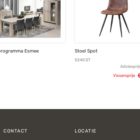
rogramma Esmee
Stoel Spot
5240.ST
Adviesprij
Oorspron
Vissersprijs
pri
CONTACT
LOCATIE