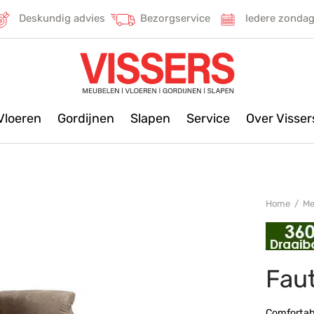
Deskundig advies
Bezorgservice
Iedere zonda
Vloeren
Gordijnen
Slapen
Service
Over Visse
Home
/
Me
Faut
Comfortabe