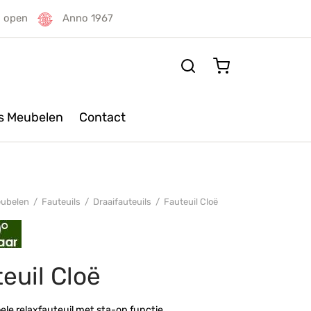
g open
Anno 1967
rs Meubelen
Contact
ubelen
/
Fauteuils
/
Draaifauteuils
/
Fauteuil Cloë
euil Cloë
le relaxfauteuil met sta-op functie