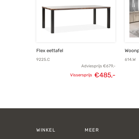
Flex eettafel
Woonp
9225.C
614.W
Adviesprijs
€
679,-
€
485,-
Vissersprijs
Oorspronkelijke
Huidige
prijs was:
prijs is:
€679,-.
€485,-.
WINKEL
MEER