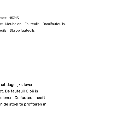
mmer:
15313
ën:
Meubelen
,
Fauteuils
,
Draaifauteuils
,
uils
,
Sta op fauteuils
het dagelijks leven
t. De fauteuil Cloë is
dienen. De fauteuil heeft
de stoel te profiteren in