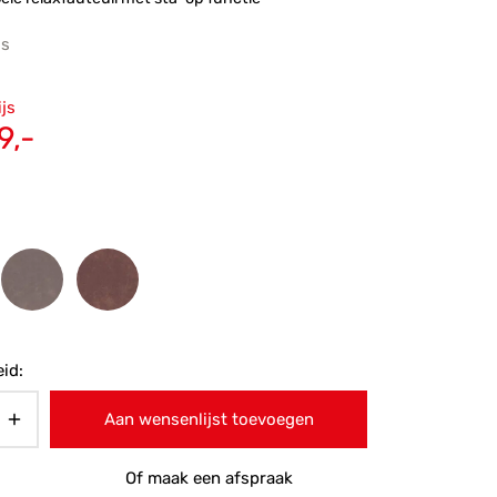
js
ronkelijke
ijs
 was:
Huidige
9,-
5,-.
prijs is:
€1.129,-.
id:
Aan wensenlijst toevoegen
Of maak een afspraak