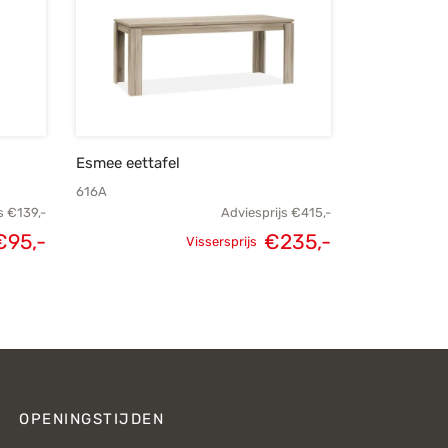
Esmee eettafel
616A
s
€
139,-
Adviesprijs
€
415,-
kelijke
Huidige
€
95,-
€
235,-
Vissersprijs
Oorspronkelijke
Huidige
js was:
prijs is:
prijs was:
prijs is:
€139,-.
€95,-.
€415,-.
€235,-.
OPENINGSTIJDEN