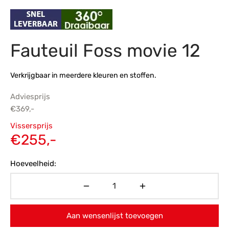
s
amerbank
eubelen
table
planken
en Toonmodellen
bekleding
dex PVC
et- en montageservice
Fauteuil Foss movie 12
programma’s
nmeubelen
ichting toonmodel
ett PVC
chting
Verkrijgbaar in meerdere kleuren en stoffen.
ratie
Adviesprijs
€
369,-
modellen
Oorspronkelijke
Vissersprijs
prijs was:
Huidige
€
255,-
€369,-.
prijs is:
Hoeveelheid:
€255,-.
Aan wensenlijst toevoegen