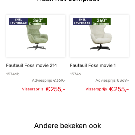
Fauteuil Foss movie 214
Fauteuil Foss movie 1
15746b
15746
Adviesprijs
€
369,-
Adviesprijs
€
369,-
€
255,-
€
255,-
Vissersprijs
Vissersprijs
Oorspronkelijke
Huidige
Oorspronkelijke
H
prijs was:
prijs is:
prijs was:
p
€369,-.
€255,-.
€369,-.
€
Andere bekeken ook