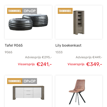
Tafel 9065
Lily boekenkast
9065
1333
Adviesprijs
€
295,-
Adviesprijs
€
449,-
€
241,-
€
349,-
Vissersprijs
Vissersprijs
Oorspronkelijke
Huidige
Oorspronkelijke
H
prijs was:
prijs is:
prijs was:
p
€295,-.
€241,-.
€449,-.
€